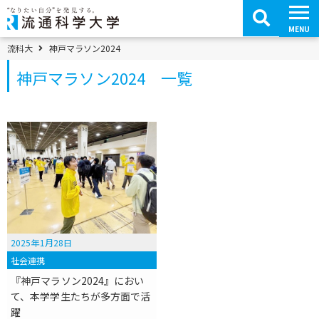
コ
ン
テ
MENU
ン
ツ
パンくずメニュー
流科大
神戸マラソン2024
へ
移
神戸マラソン2024 一覧
動
2025年1月28日
社会連携
『神戸マラソン2024』におい
て、本学学生たちが多方面で活
躍