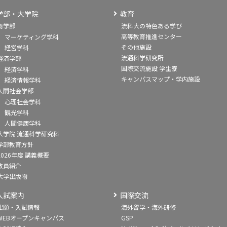
学部・大学院
教育
商学部
流科大の特色ある学び
高等教育推進センター
マーケティング学科
その他施設
経営学科
流通科学研究所
経済学部
国際交流施設 学生寮
経済学科
キャンパスマップ・学内施設
経済情報学科
人間社会学部
心理社会学科
観光学科
人間健康学科
大学院 流通科学研究科
学部教育方針
2026年度 講義概要
教員紹介
大学出版物
入試案内
国際交流
出願・入試情報
海外留学・海外研修
WEBオープンキャンパス
GSP