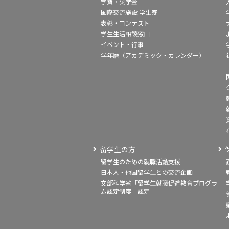
学費・奨学金
国際交流施設 学生寮
表彰・コンテスト
学生生活相談窓口
イベント・行事
学年暦（アカデミック・カレンダー）
留学生の方
留学生のための就職活動支援
日本人・他国留学生との交流企画
文部科学省「留学生就職促進教育プログラ
ム認定制度」認定