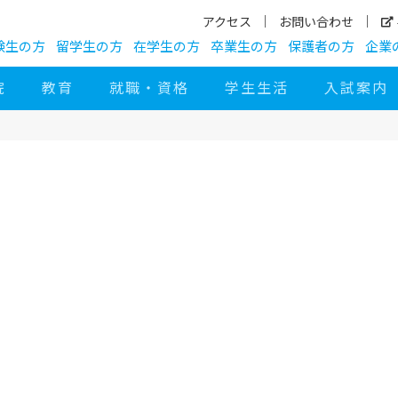
アクセス
お問い合わせ
験生の方
留学生の方
在学生の方
卒業生の方
保護者の方
企業
院
教育
就職・資格
学生生活
入試案内