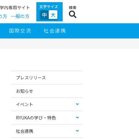
文字サイズ
学内専用サイト
検索
中
大
の方
一般の方
国際交流
社会連携
サ
イ
お
カ
ド
す
テ
プレスリリース
ナ
す
ゴ
ビ
め
リ
ゲ
コ
ー
お知らせ
ー
ン
リ
シ
テ
ス
ョ
ン
ト
イベント
ン
ツ
RYUKAの学び・特色
社会連携