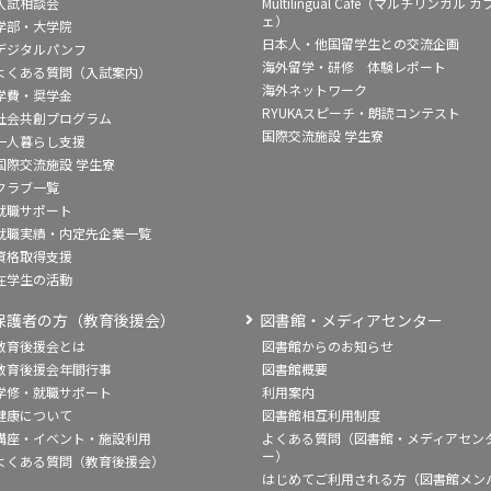
入試相談会
Multilingual Café（マルチリンガル カ
ェ）
学部・大学院
日本人・他国留学生との交流企画
デジタルパンフ
海外留学・研修 体験レポート
よくある質問（入試案内）
海外ネットワーク
学費・奨学金
RYUKAスピーチ・朗読コンテスト
社会共創プログラム
国際交流施設 学生寮
一人暮らし支援
国際交流施設 学生寮
クラブ一覧
就職サポート
就職実績・内定先企業一覧
資格取得支援
在学生の活動
保護者の方（教育後援会）
図書館・メディアセンター
教育後援会とは
図書館からのお知らせ
教育後援会年間行事
図書館概要
学修・就職サポート
利用案内
健康について
図書館相互利用制度
講座・イベント・施設利用
よくある質問（図書館・メディアセン
ー）
よくある質問（教育後援会）
はじめてご利用される方（図書館メン