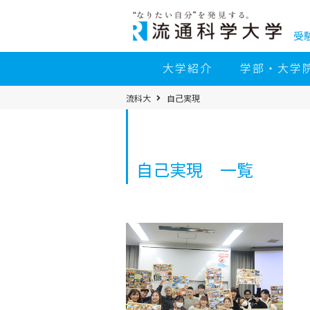
コ
ン
テ
ン
受
ツ
へ
移
大学紹介
学部・大学
動
パ
流科大
自己実現
ン
く
ず
メ
ニ
ュ
ー
自己実現 一覧