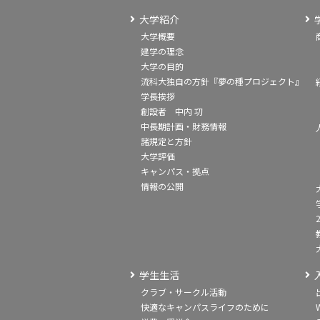
大学紹介
大学概要
建学の理念
大学の目的
流科大独自の方針『夢の種プロジェクト』
学長挨拶
創設者 中内 㓛
中長期計画・財務情報
諸規定と方針
大学評価
キャンパス・拠点
情報の公開
学生生活
クラブ・サークル活動
快適なキャンパスライフのために