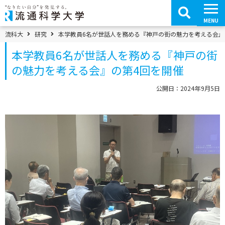
コ
ン
テ
MENU
ン
ツ
パンくずメニュー
流科大
研究
本学教員6名が世話人を務める『神戸の街の魅力を考える会』
へ
移
本学教員6名が世話人を務める『神戸の街
動
の魅力を考える会』の第4回を開催
公開日：2024年9月5日