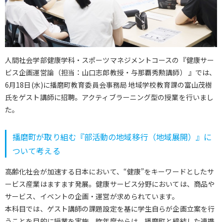
人間社会学部健康学科・スポーツマネジメントコースの『健康サー
ビス企画運営論（担当：山口志郎教授・与那覇秀勲講師） 』では、
6月18日(水)に播磨町教育委員会事務局 地域学校教育課の富山茂樹
氏をゲスト講師に招聘。アクティブラーニング型の授業を行いまし
た。
播磨町が取り組む『部活動の地域移行（地域展開）』に
ついて考える
高齢化社会が加速する日本において、“健康”をキーワードとしたサ
ービス産業はますます発展。健康サービス分野においては、商品や
サービス、イベントの企画・運営が求められています。
本科目では、ゲスト講師の課題設定を基に学生自らが企画立案を行
うことを目的に授業を実施。昨年度からは、播磨町と締結した連携