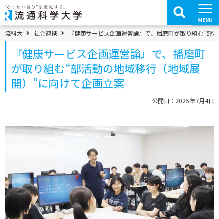
コ
ン
テ
MENU
ン
ツ
パンくずメニュー
流科大
社会連携
『健康サービス企画運営論』で、播磨町が取り組む“部活
へ
移
『健康サービス企画運営論』で、播磨町
動
が取り組む“部活動の地域移行（地域展
開）”に向けて企画立案
公開日：2025年7月4日