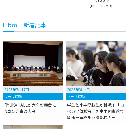
（PDF：1.8MB）
Libro 新着記事
2026年7月17日
2026年3月4日
クラブ活動
クラブ活動
RYUKAHALLが大会の舞台に！
学生と小中高校生が挑戦！「コ
Nコン兵庫県大会
ベカツ体験会」を本学図書館で
開催－写真部も撮影協力－