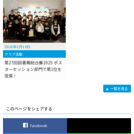
2026年1月14日
クラブ活動
第27回図書館総合展2025 ポス
ターセッション部門で第1位を
受賞！
L
一覧を見る
i
b
r
o
このページをシェアする
Facebook