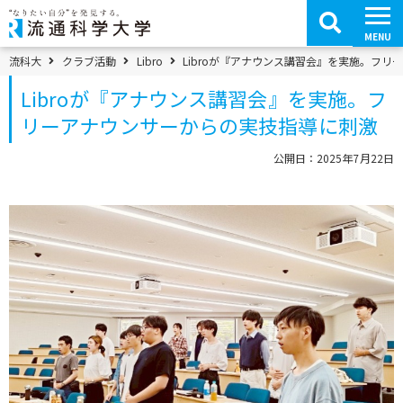
コ
ン
テ
MENU
ン
ツ
パンくずメニュー
流科大
クラブ活動
Libro
Libroが『アナウンス講習会』を実施。フ
へ
移
Libroが『アナウンス講習会』を実施。フ
動
リーアナウンサーからの実技指導に刺激
公開日：2025年7月22日