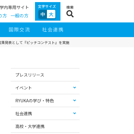
文字サイズ
学内専用サイト
検索
中
大
の方
一般の方
国際交流
社会連携
成果発表として『ピッチコンテスト』を実施
サ
イ
お
カ
ド
す
テ
プレスリリース
ナ
す
ゴ
ビ
め
リ
ゲ
コ
ー
イベント
ー
ン
リ
シ
テ
ス
ョ
ン
ト
RYUKAの学び・特色
ン
ツ
社会連携
高校・大学連携