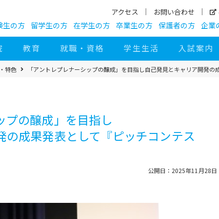
アクセス
お問い合わせ
験生の方
留学生の方
在学生の方
卒業生の方
保護者の方
企業
院
教育
就職・資格
学生生活
入試案内
び・特色
「アントレプレナーシップの醸成」を目指し
自己発見とキャリア開発の
ップの醸成」を目指し
発の成果発表として『ピッチコンテス
公開日：2025年11月28日