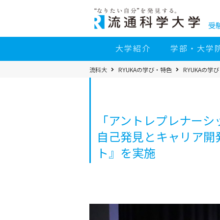
コ
ン
テ
ン
受
ツ
へ
移
大学紹介
学部・大学
動
パ
流科大
RYUKAの学び・特色
RYUKAの学
ン
く
ず
メ
ニ
ュ
ー
「アントレプレナーシ
自己発見とキャリア開
ト』を実施