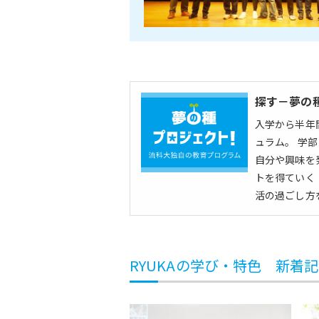
探す－夢の
入学から半年
ュラム。 学
自分や興味を
トを得ていく
活の過ごし方
RYUKAの学び・特色 新着