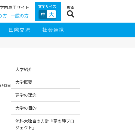
文字サイズ
学内専用サイト
検索
中
大
の方
一般の方
国際交流
社会連携
サ
サ
イ
イ
大学紹介
ド
ト
ナ
ナ
ビ
ビ
大学概要
3月3日
ゲ
ー
シ
建学の理念
ョ
ン
大学の目的
流科大独自の方針『夢の種プロ
ジェクト』