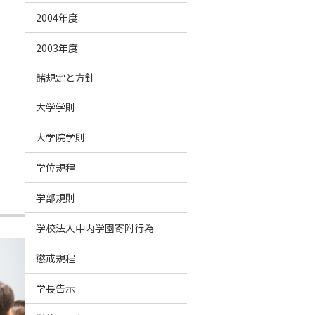
2004年度
2003年度
諸規定と方針
大学学則
大学院学則
学位規程
学部規則
学校法人中内学園寄附行為
懲戒規程
学長告示