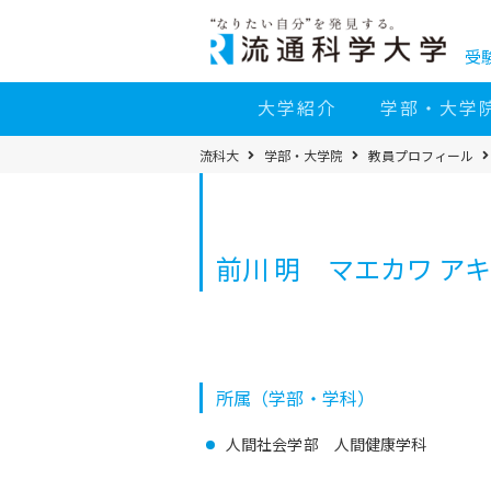
コ
ン
テ
ン
受
ツ
へ
移
大学紹介
学部・大学
動
パ
流科大
学部・大学院
教員プロフィール
ン
く
ず
メ
ニ
ュ
ー
前川 明 マエカワ ア
所属（学部・学科）
人間社会学部 人間健康学科