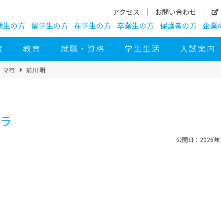
アクセス
お問い合わせ
験生の方
留学生の方
在学生の方
卒業生の方
保護者の方
企業
院
教育
就職・資格
学生生活
入試案内
マ行
前川 明
キラ
公開日：2026年