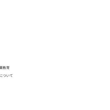
業教育
について