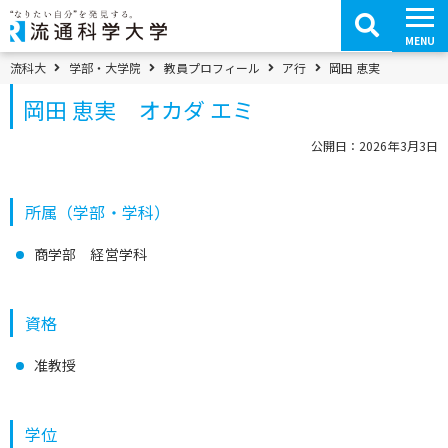
コ
ン
テ
MENU
ン
ツ
パンくずメニュー
流科大
学部・大学院
教員プロフィール
ア行
岡田 恵実
へ
移
岡田 恵実 オカダ エミ
動
公開日：2026年3月3日
所属（学部・学科）
商学部 経営学科
資格
准教授
学位