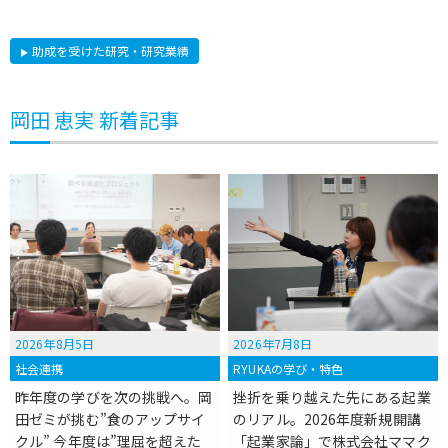
助成を受けた研究・研究業績
岡田 恵実 新着記事
2026年8月5日
2026年7月8日
社会連携
RYUKAの学び・特色
昨年度の学びを次の挑戦へ。岡
挫折を乗り越えた先にある起業
田ゼミが挑む”食のアップサイ
のリアル。2026年度新規開講
クル” 今年度は”理屈を超えた
「起業家論」で株式会社ママク