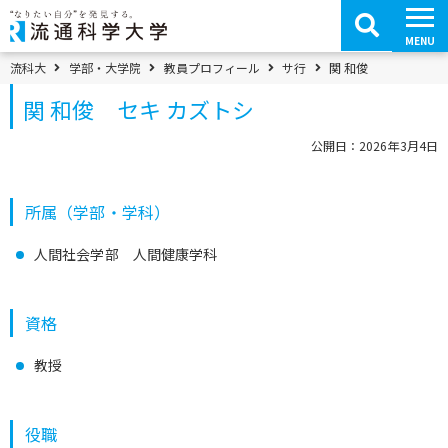
コ
ン
テ
MENU
ン
ツ
パンくずメニュー
流科大
学部・大学院
教員プロフィール
サ行
関 和俊
へ
移
関 和俊 セキ カズトシ
動
公開日：2026年3月4日
所属（学部・学科）
人間社会学部 人間健康学科
資格
教授
役職