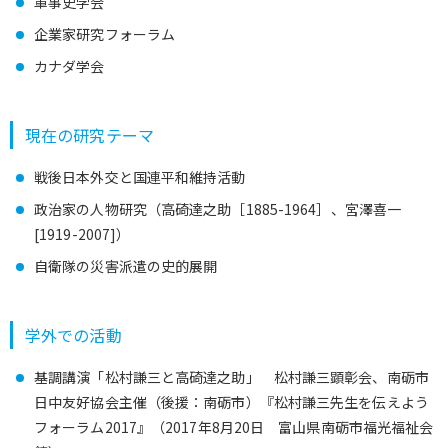
軍事史学会
企業家研究フォーラム
カナダ学会
現在の研究テーマ
戦後日本外交と国連平和維持活動
政治家の人物研究（高碕達之助［1885-1964］、宮澤喜一
[1919-2007]）
自衛隊の災害派遣の史的展開
学外での活動
基調講演「松村謙三と高碕達之助」 松村謙三顕彰会、南砺市
日中友好協会主催（後援：南砺市）『松村謙三先生を伝えよう
フォーラム2017』（2017年8月20日 富山県南砺市福光福祉会