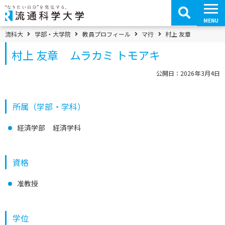
コ
ン
テ
MENU
ン
ツ
パンくずメニュー
流科大
学部・大学院
教員プロフィール
マ行
村上 友章
へ
移
村上 友章 ムラカミ トモアキ
動
公開日：2026年3月4日
所属（学部・学科）
経済学部 経済学科
資格
准教授
学位