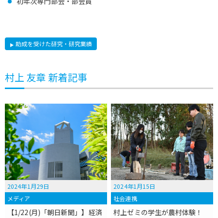
初年次専門部会・部会員
助成を受けた研究・研究業績
村上 友章 新着記事
2024年1月29日
2024年1月15日
メディア
社会連携
【1/22(月)「朝日新聞」】経済
村上ゼミの学生が農村体験！