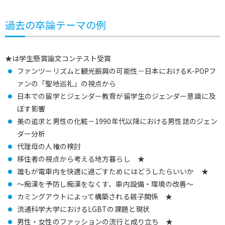
過去の卒論テーマの例
★は学生懸賞論文コンテスト受賞
ファンツーリズムと観光振興の可能性－日本におけるK-POPフ
ァンの「聖地巡礼」の視点から
日本での留学とジェンダー教育が留学生のジェンダー意識に及
ぼす影響
美の追求と男性の化粧－1990年代以降における男性誌のジェン
ダー分析
代理母の人権の検討
移住者の視点から考える地方暮らし ★
誰もが電車内を快適に過ごすためにはどうしたらいいか ★
～痴漢を予防し痴漢をなくす、車内設備・環境の改善～
カミングアウトによって構築される親子関係 ★
流通科学大学におけるLGBTの課題と現状
男性・女性のファッションの流行と成り立ち ★