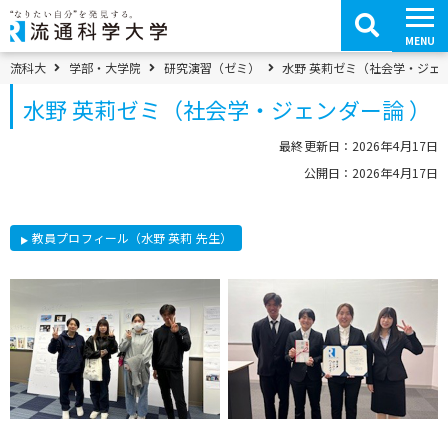
コ
ン
テ
MENU
ン
ツ
パンくずメニュー
流科大
学部・大学院
研究演習（ゼミ）
水野 英莉ゼミ（社会学・ジェ
へ
移
水野 英莉ゼミ（社会学・ジェンダー論 ）
動
最終更新日：2026年4月17日
公開日：2026年4月17日
教員プロフィール（水野 英莉 先生）