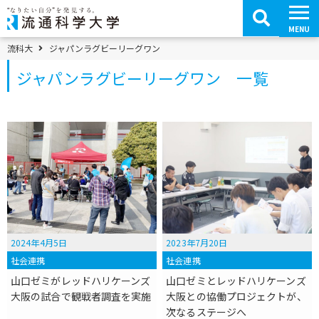
コ
ン
テ
MENU
ン
ツ
パンくずメニュー
流科大
ジャパンラグビーリーグワン
へ
移
ジャパンラグビーリーグワン 一覧
動
2024年4月5日
2023年7月20日
社会連携
社会連携
山口ゼミがレッドハリケーンズ
山口ゼミとレッドハリケーンズ
大阪の試合で観戦者調査を実施
大阪との協働プロジェクトが、
次なるステージへ