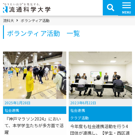
コ
ン
テ
MENU
ン
ツ
パンくずメニュー
流科大
ボランティア活動
へ
移
ボランティア活動 一覧
動
2025年1月28日
2023年6月22日
社会連携
社会連携
クラブ活動
『神戸マラソン2024』におい
て、本学学生たちが多方面で活
今年度も社会連携活動を行う4
躍
団体が連携し、【学生・西区連