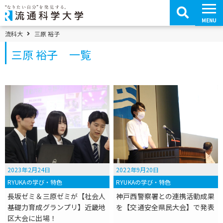
コ
ン
テ
MENU
ン
ツ
パンくずメニュー
流科大
三原 裕子
へ
移
三原 裕子 一覧
動
2023年2月24日
2022年9月20日
RYUKAの学び・特色
RYUKAの学び・特色
長坂ゼミ＆三原ゼミが【社会人
神戸西警察署との連携活動成果
基礎力育成グランプリ】近畿地
を【交通安全県民大会】で発表
区大会に出場！