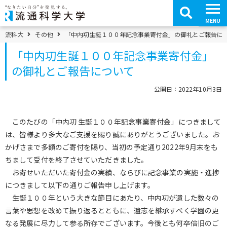
コ
ン
テ
MENU
ン
ツ
パンくずメニュー
流科大
その他
「中内㓛生誕１００年記念事業寄付金」の御礼とご報告に
へ
移
「中内㓛生誕１００年記念事業寄付金」
動
の御礼とご報告について
公開日：2022年10月3日
このたびの「中内㓛 生誕１００年記念事業寄付金」につきまして
は、皆様より多大なご支援を賜り誠にありがとうございました。お
かげさまで多額のご寄付を賜り、当初の予定通り2022年9月末をも
ちまして受付を終了させていただきました。
お寄せいただいた寄付金の実績、ならびに記念事業の実施・進捗
につきまして以下の通りご報告申し上げます。
生誕１００年という大きな節目にあたり、中内㓛が遺した数々の
言葉や思想を改めて振り返るとともに、遺志を継承すべく学園の更
なる発展に尽力して参る所存でございます。今後とも何卒倍旧のご