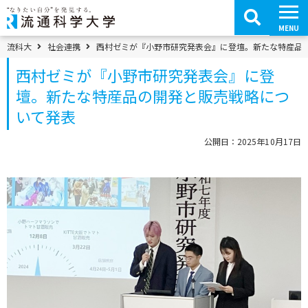
コ
ン
テ
MENU
ン
ツ
パンくずメニュー
流科大
社会連携
西村ゼミが『小野市研究発表会』に登壇。新たな特産品
へ
移
西村ゼミが『小野市研究発表会』に登
動
壇。新たな特産品の開発と販売戦略につ
いて発表
公開日：2025年10月17日