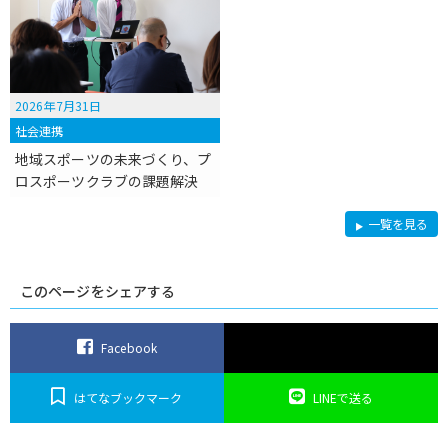
2026年7月31日
社会連携
地域スポーツの未来づくり、プ
ロスポーツクラブの課題解決
社
一覧を見る
会
連
携
このページをシェアする
Facebook
はてなブックマーク
LINEで送る