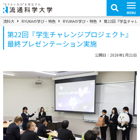
コ
ン
テ
MENU
ン
ツ
パンくずメニュー
流科大
RYUKAの学び・特色
RYUKAの学び・特色
第22回『学生チャ
へ
移
第22回『学生チャレンジプロジェクト』
動
最終プレゼンテーション実施
公開日：2026年1月21日