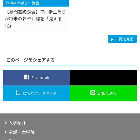
RYUKAの学び・特色
【専門基礎演習】で、学生たち
が将来の夢や目標を「見える
化」
R
一覧を見る
Y
U
K
A
の
このページをシェアする
学
び・
特
色
Facebook
はてなブックマーク
LINEで送る
大学紹介
学部・大学院