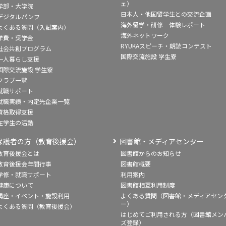
ェ）
学部・大学院
日本人・他国留学生との交流企画
デジタルパンフ
海外留学・研修 体験レポート
よくある質問（入試案内）
海外ネットワーク
学費・奨学金
RYUKAスピーチ・朗読コンテスト
社会共創プログラム
国際交流施設 学生寮
一人暮らし支援
国際交流施設 学生寮
クラブ一覧
就職サポート
就職実績・内定先企業一覧
資格取得支援
在学生の活動
保護者の方（教育後援会）
図書館・メディアセンター
教育後援会とは
図書館からのお知らせ
教育後援会年間行事
図書館概要
学修・就職サポート
利用案内
健康について
図書館相互利用制度
講座・イベント・施設利用
よくある質問（図書館・メディアセン
ー）
よくある質問（教育後援会）
はじめてご利用される方（図書館メン
ズ登録）