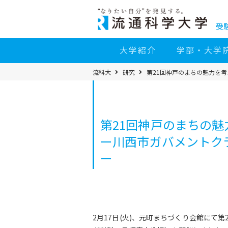
コ
ン
テ
ン
受
ツ
へ
移
大学紹介
学部・大学
動
パ
流科大
研究
第21回神戸のまちの魅力を
ン
く
ず
メ
ニ
ュ
ー
第21回神戸のまちの
ー川西市ガバメントク
ー
2月17日(火)、元町まちづくり会館にて