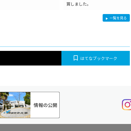
賞しました。
研
一覧を見る
究
はてなブックマーク