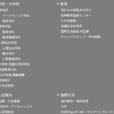
学部・大学院
教育
商学部
流科大の特色ある学び
高等教育推進センター
マーケティング学科
その他施設
経営学科
流通科学研究所
経済学部
国際交流施設 学生寮
経済学科
キャンパスマップ・学内施設
経済情報学科
人間社会学部
心理社会学科
観光学科
人間健康学科
大学院 流通科学研究科
学部教育方針
2026年度 講義概要
教員紹介
大学出版物
入試案内
国際交流
出願・入試情報
海外留学・海外研修
WEBオープンキャンパス
GSP
入試相談会
Multilingual Café（マルチリンガル カ