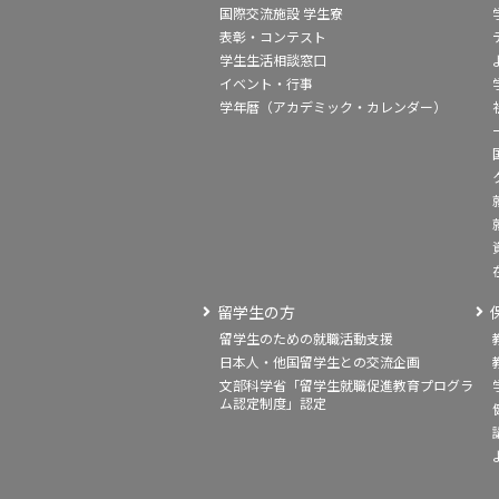
国際交流施設 学生寮
表彰・コンテスト
学生生活相談窓口
イベント・行事
学年暦（アカデミック・カレンダー）
留学生の方
留学生のための就職活動支援
日本人・他国留学生との交流企画
文部科学省「留学生就職促進教育プログラ
ム認定制度」認定