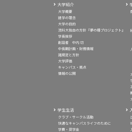
大学紹介
大学概要
建学の理念
大学の目的
流科大独自の方針『夢の種プロジェクト』
学長挨拶
創設者 中内 㓛
中長期計画・財務情報
諸規定と方針
大学評価
キャンパス・拠点
情報の公開
学生生活
クラブ・サークル活動
快適なキャンパスライフのために
学費・奨学金