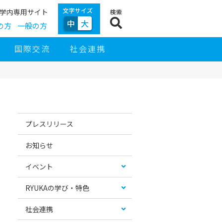
文字サイズ
学内専用サイト
検索
中
大
の方
一般の方
国際交流
社会連携
サ
イ
お
カ
ド
す
テ
プレスリリース
ナ
す
ゴ
ビ
め
リ
ゲ
コ
ー
お知らせ
ー
ン
リ
シ
テ
ス
ョ
ン
ト
イベント
ン
ツ
RYUKAの学び・特色
社会連携