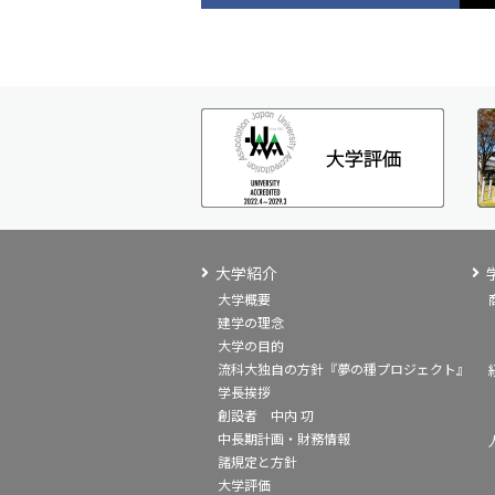
大学紹介
大学概要
建学の理念
大学の目的
流科大独自の方針『夢の種プロジェクト』
学長挨拶
創設者 中内 㓛
中長期計画・財務情報
諸規定と方針
大学評価