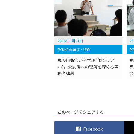
2026年7月31日
2
RYUKAの学び・特色
R
現役自衛官から学ぶ”働くリア
現
ル”。公安職への理解を深める実
具
務者講義
会
このページをシェアする
Facebook