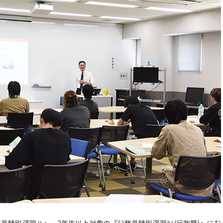
公務員特別演習Ⅱ』、3年生以上対象の『公務員特別演習Ⅳ(行政職)』にお