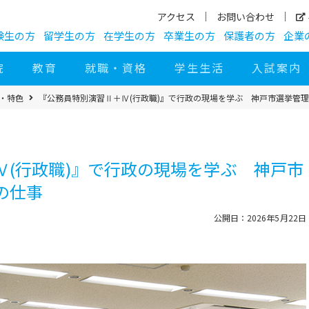
アクセス
お問い合わせ
験生の方
留学生の方
在学生の方
卒業生の方
保護者の方
企業
院
教育
就職・資格
学生生活
入試案内
び・特色
『公務員特別演習Ⅱ＋Ⅳ(行政職)』で行政の現場を学ぶ 神戸市選挙管
Ⅳ(行政職)』で行政の現場を学ぶ 神戸市
の仕事
公開日：2026年5月22日