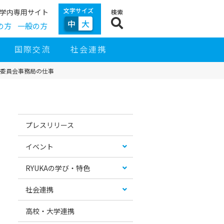
文字サイズ
学内専用サイト
検索
中
大
の方
一般の方
国際交流
社会連携
理委員会事務局の仕事
サ
イ
お
カ
ド
す
テ
プレスリリース
ナ
す
ゴ
ビ
め
リ
ゲ
コ
ー
イベント
ー
ン
リ
シ
テ
ス
ョ
ン
ト
RYUKAの学び・特色
ン
ツ
社会連携
高校・大学連携