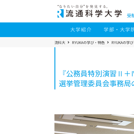
コ
ン
テ
ン
受
ツ
へ
移
大学紹介
学部・大学
動
パ
流科大
RYUKAの学び・特色
RYUKAの学
ン
く
ず
メ
ニ
ュ
ー
『公務員特別演習Ⅱ＋
選挙管理委員会事務局