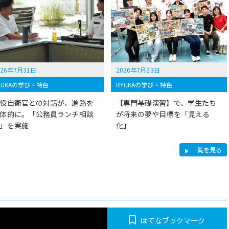
026年7月31日
2026年7月23日
YUKAの学び・特色
RYUKAの学び・特色
役自衛官との対話が、進路を
【専門基礎演習】で、学生たち
体的に。「公務員ランチ相談
が将来の夢や目標を「見える
」を実施
化」
R
一覧を見る
Y
U
K
A
の
学
び・
特
色
はてなブックマーク