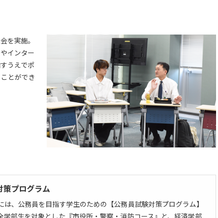
談会を実施。
集やインター
指すうえでポ
くことができ
対策プログラム
には、公務員を目指す学生のための【公務員試験対策プログラム】
全学部生を対象とした『市役所・警察・消防コース』と、経済学部