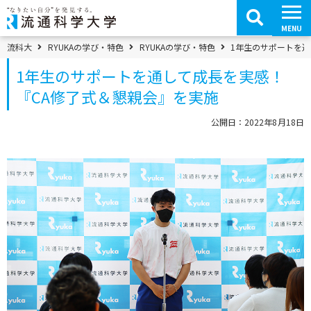
コ
ン
テ
MENU
ン
ツ
パンくずメニュー
流科大
RYUKAの学び・特色
RYUKAの学び・特色
1年生のサポートを通
へ
移
1年生のサポートを通して成長を実感！
動
『CA修了式＆懇親会』を実施
公開日：2022年8月18日