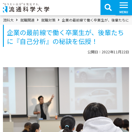
コ
ン
テ
MENU
ン
ツ
パンくずメニュー
流科大
就職関連
就職対策
企業の最前線で働く卒業生が、後輩たちに
へ
移
企業の最前線で働く卒業生が、後輩たち
動
に『自己分析』の秘訣を伝授！
公開日：2022年11月22日