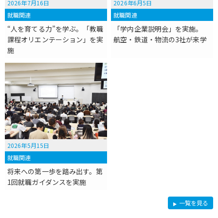
2026年7月16日
2026年6月5日
就職関連
就職関連
“人を育てる力”を学ぶ。「教職
「学内企業説明会」を実施。
課程オリエンテーション」を実
航空・鉄道・物流の3社が来学
施
2026年5月15日
就職関連
将来への第一歩を踏み出す。第
1回就職ガイダンスを実施
就
一覧を見る
職
関