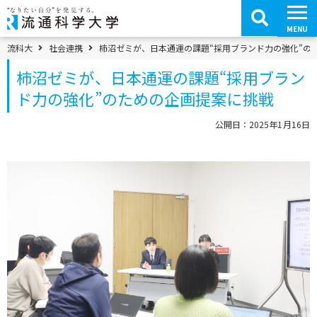
コ
ン
テ
MENU
ン
ツ
パンくずメニュー
流科大
社会連携
柿沼ゼミが、日本通運の課題“採用ブランド力の強化”の
へ
移
柿沼ゼミが、日本通運の課題“採用ブラン
動
ド力の強化”のための企画提案に挑戦
公開日：2025年1月16日