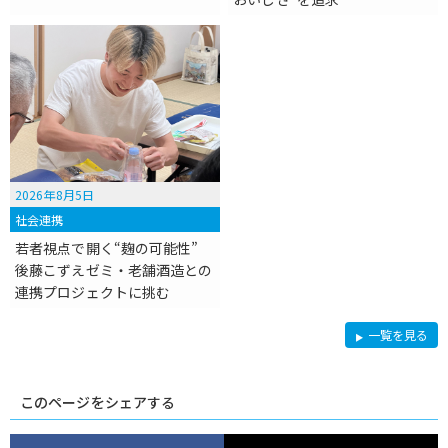
2026年8月5日
社会連携
若者視点で開く“麹の可能性”
後藤こずえゼミ・老舗酒造との
連携プロジェクトに挑む
社
一覧を見る
会
連
携
このページをシェアする