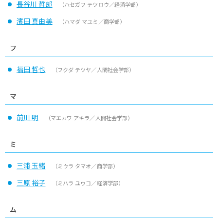
長谷川 哲郎
（ハセガワ テツロウ／経済学部）
濱田 真由美
（ハマダ マユミ／商学部）
フ
福田 哲也
（フクダ テツヤ／人間社会学部）
マ
前川 明
（マエカワ アキラ／人間社会学部）
ミ
三浦 玉緒
（ミウラ タマオ／商学部）
三原 裕子
（ミハラ ユウコ／経済学部）
ム