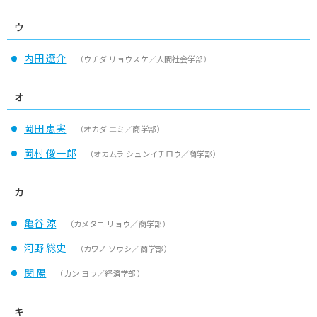
ウ
内田 遼介
（ウチダ リョウスケ／人間社会学部）
オ
岡田 恵実
（オカダ エミ／商学部）
岡村 俊一郎
（オカムラ シュンイチロウ／商学部）
カ
亀谷 涼
（カメタニ リョウ／商学部）
河野 総史
（カワノ ソウシ／商学部）
関 陽
（カン ヨウ／経済学部）
キ