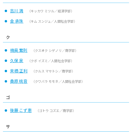
吉川 満
（キッカワ ミツル／経済学部）
金 承珠
（キム スンジュ／人間社会学部）
ク
楠奥 繁則
（クスオク シゲノリ／商学部）
久保 泉
（クボ イズミ／人間社会学部）
来栖 正利
（クルス マサトシ／商学部）
桑原 桃音
（クワバラ モモネ／人間社会学部）
ゴ
後藤 こず恵
（ゴトウ コズエ／商学部）
サ