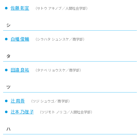
佐藤 彰宣
（サトウ アキノブ／人間社会学部）
シ
白幡 俊輔
（シラハタ シュンスケ／商学部）
タ
田邉 良祐
（タナベ リョウスケ／商学部）
ツ
辻 周吾
（ツジ シュウゴ／商学部）
辻本 乃理子
（ツジモト ノリコ／人間社会学部）
ハ