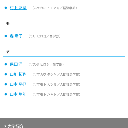
村上 友章
（ムラカミ トモアキ／経済学部）
モ
森 宏子
（モリ ヒロコ／商学部）
ヤ
保田 洋
（ヤスダ ヒロシ／商学部）
山川 拓也
（ヤマカワ タクヤ／人間社会学部）
山本 勝巳
（ヤマモト カツミ／人間社会学部）
山本 隼年
（ヤマモト ハヤト／人間社会学部）
大学紹介