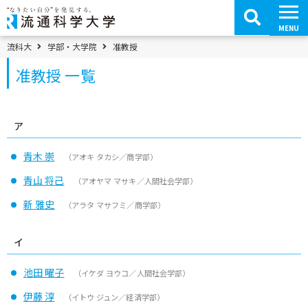
コ
ン
テ
MENU
ン
ツ
パンくずメニュー
流科大
学部・大学院
准教授
へ
移
准教授 一覧
動
ア
青木 崇
（アオキ タカシ／商学部）
青山 将己
（アオヤマ マサキ／人間社会学部）
新 雅史
（アラタ マサフミ／商学部）
イ
池田 曜子
（イケダ ヨウコ／人間社会学部）
伊藤 淳
（イトウ ジュン／経済学部）