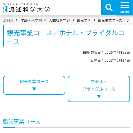
コ
ン
テ
MENU
ン
ツ
パンくずメニュー
流科大
学部・大学院
人間社会学部
観光学科
観光事業コース／ホ
へ
移
観光事業コース／ホテル・ブライダルコ
動
ース
最終更新日：2026年4月27日
公開日：2023年6月14日
観光事業コース
ホテル・
▼
ブライダルコース
▼
観光事業コース