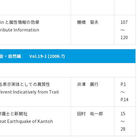
igin と属性情報の効果
棚橋 菊夫
107
tribute Information
～
120
・自然編 Vol.19-1 (2006.7)
る表示実体としての異質性
井澤 廣行
P.1
erent Indicatively from Trait
～
P.14
弁護士と新聞社
田村 祐一郎
15
reat Earthquake of Kantoh
～
28