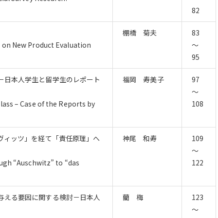
82
棚橋 菊夫
83
n on New Product Evaluation
～
95
－日本人学生と留学生のレポート
福岡 寿美子
97
～
lass – Case of the Reports by
108
ュヴィッツ」を経て「責任原理」へ
神尾 和寿
109
～
ough “Auschwitz” to “das
122
与える要因に関する検討－日本人
藺 梅
123
～