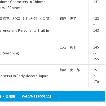
Chinese Characters in Chinese
131
ers of Chinese –
(首尾一貫感覚、SOC）と性格特性との関
銅直 優子
133
～
rence and Personality Trait in
143
三石 貴志
145
te Reasoning
～
155
加藤 慶一郎
157
Seisetsu in Early Modern Japan
～
170
自然編 Vol.19-2 (2006.11)