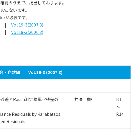
を確認のうえで、掲出しております。
りおこないます。
aderが必要です。
|
Vol.19-3(2007.3)
|
Vol.18-3(2006.3)
・自然編 Vol.19-3 (2007.3)
線形残差とRasch測定標準化残差の
井澤 廣行
P.1
～
iance Residuals by Karabatsos
P.14
ed Residuals