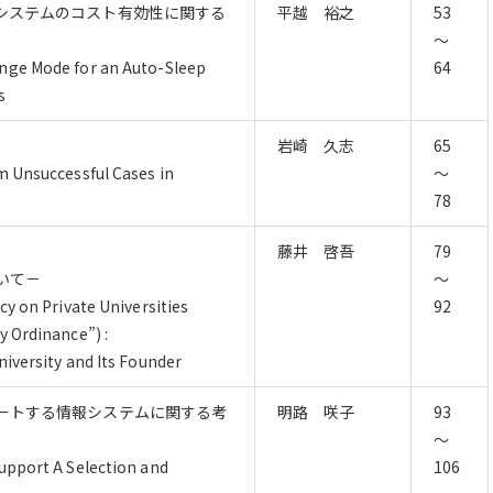
システムのコスト有効性に関する
平越 裕之
53
～
nge Mode for an Auto-Sleep
64
s
岩崎 久志
65
m Unsuccessful Cases in
～
78
藤井 啓吾
79
いて－
～
cy on Private Universities
92
y Ordinance”) :
niversity and Its Founder
ートする情報システムに関する考
明路 咲子
93
～
upport A Selection and
106