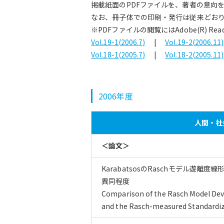
掲載紙面のPDFファイルを、著者の意向
なお、冊子体での印刷・発行は従来どお
※PDFファイルの閲覧にはAdobe(R) Re
Vol.19-1(2006.7)
|
Vol.19-2(2006.11)
Vol.18-1(2005.7)
|
Vol.18-2(2005.11)
2006年度
人間・社会
＜論文＞
KarabatsosのRaschモデル遊離度
異同程度
Comparison of the Rasch Model Dev
and the Rasch-measured Standardiz