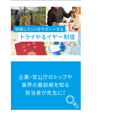
挑
戦
し
た
い！
を
サ
ポ
ー
ト
す
る
ト
企
ラ
業・
イ
官
や
公
る
庁
イ
の
ヤ
ト
ー
ッ
制
プ
度
や
業
界
の
最
前
線
を
知