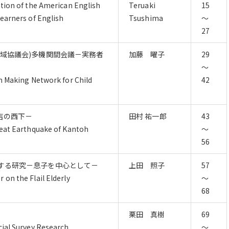
ation of the American English
Teruaki
15
Learners of English
Tsushima
～
27
域協議会)多機関間会議－実務者
加藤 曜子
29
～
on Making Network for Child
42
吉の西下－
田村 祐一郎
43
reat Earthquake of Kantoh
～
56
する研究－息子を中心として－
上田 照子
57
 on the Flail Elderly
～
68
栗田 真樹
69
cial Survey Research.
～