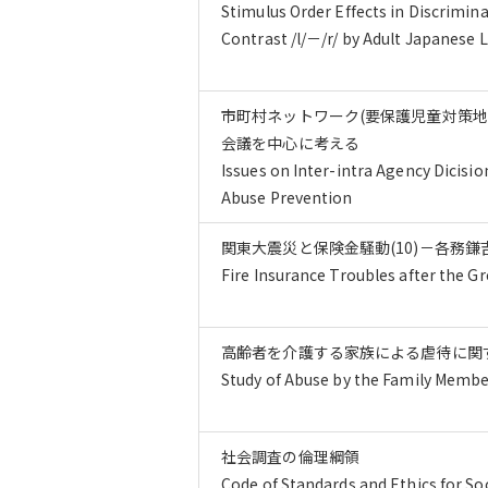
Stimulus Order Effects in Discrimin
Contrast /l/－/r/ by Adult Japanese 
市町村ネットワーク(要保護児童対策地
会議を中心に考える
Issues on Inter-intra Agency Dicisi
Abuse Prevention
関東大震災と保険金騒動(10)－各務鎌
Fire Insurance Troubles after the G
高齢者を介護する家族による虐待に関
Study of Abuse by the Family Member
社会調査の倫理綱領
Code of Standards and Ethics for So