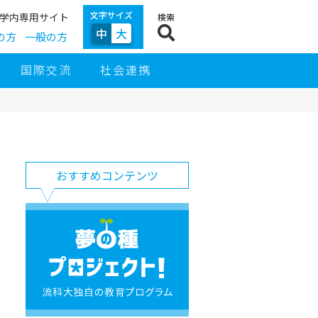
文字サイズ
学内専用サイト
検索
中
大
の方
一般の方
国際交流
社会連携
サ
イ
サ
お
ド
おすすめコンテンツ
イ
す
ナ
ト
す
ビ
ナ
め
ゲ
ビ
コ
夢
ー
ン
の
シ
テ
種
ョ
ン
プ
ン
ツ
ロ
ジ
ェ
ク
ト！
流
科
大