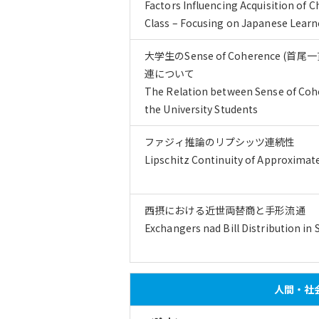
Factors Influencing Acquisition of 
Class – Focusing on Japanese Learn
大学生のSense of Coherence 
連について
The Relation between Sense of Cohe
the University Students
ファジィ推論のリプシッツ連続性
Lipschitz Continuity of Approxima
西摂における近世両替商と手形流通
Exchangers nad Bill Distribution in 
人間・社会・