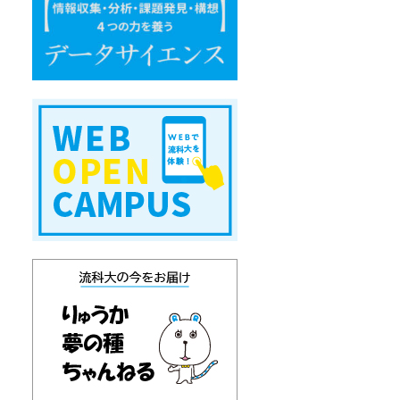
エ
ン
ス
W
E
B
オ
ー
プ
ン
キ
ャ
ン
パ
ス
り
ゅ
う
か
通
信