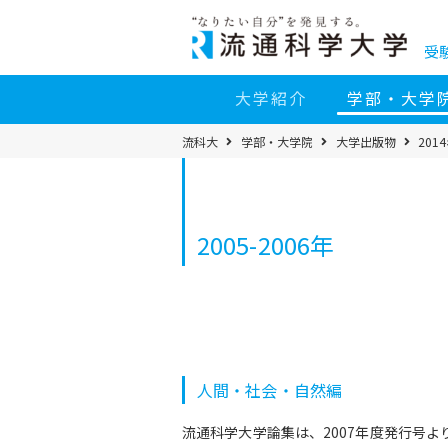
コ
ン
テ
ン
受
ツ
へ
移
大学紹介
学部・大学
動
パ
流科大
学部・大学院
大学出版物
201
ン
く
ず
メ
ニ
ュ
ー
2005-2006年
人間・社会・自然編
流通科学大学論集は、2007年度発行号