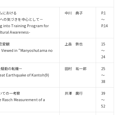
ムにおける
中川 典子
P.1
化への気づきを中心として－
～
ng into Training Program for
P.14
ultural Awareness-
恋愛観
上森 鉄也
15
e Viewed in “Manyoshutama no
～
24
金騒動の転機ー
田村 祐一郎
25
reat Earthquake of Kantoh(9)
～
38
ついての一考察
井澤 廣行
39
the Rasch Measurement of a
～
52