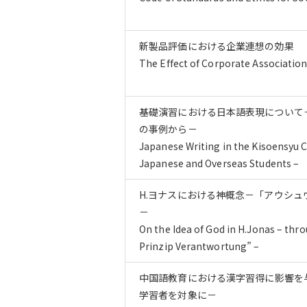
新製品評価における企業連想の効果
The Effect of Corporate Associatio
基礎演習における日本語表現について
の事例から－
Japanese Writing in the Kisoensyu C
Japanese and Overseas Students –
H.ヨナスにおける神概念－「アウシ
－
On the Idea of God in H.Jonas – thr
Prinzip Verantwortung” –
中国語教育における漢字習得に影響を
学習者を対象に－