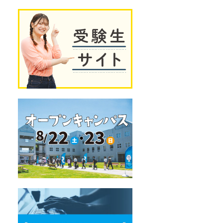
独
受
自
験
の
生
教
サ
育
イ
プ
ト
ロ
グ
ラ
ム
オ
ー
プ
ン
キ
ャ
ン
パ
ス
デ
ー
タ
サ
イ