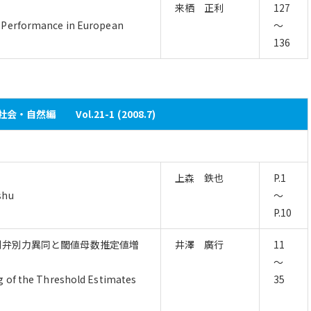
来栖 正利
127
 Performance in European
～
136
会・自然編 Vol.21-1 (2008.7)
上森 鉄也
P.1
shu
～
P.10
項目個別弁別力異同と閾値母数推定値増
井澤 廣行
11
～
g of the Threshold Estimates
35