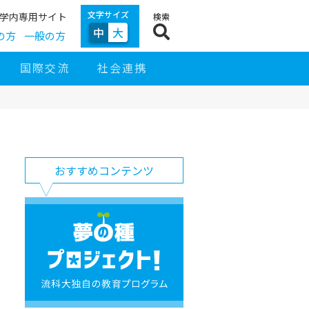
文字サイズ
学内専用サイト
検索
中
大
の方
一般の方
国際交流
社会連携
サ
イ
サ
お
ド
おすすめコンテンツ
イ
す
ナ
ト
す
ビ
ナ
め
ゲ
ビ
コ
夢
ー
ン
の
シ
テ
種
ョ
ン
プ
ン
ツ
ロ
ジ
ェ
ク
ト！
流
科
大