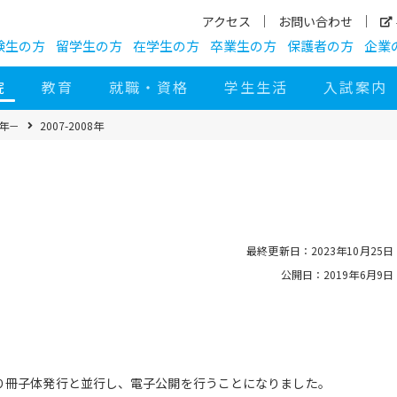
アクセス
お問い合わせ
験生の方
留学生の方
在学生の方
卒業生の方
保護者の方
企業
院
教育
就職・資格
学生生活
入試案内
4年－
2007-2008年
最終更新日：2023年10月25日
公開日：2019年6月9日
より冊子体発行と並行し、電子公開を行うことになりました。