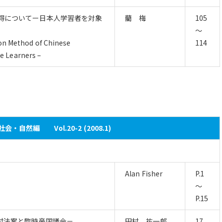
習得についてー日本人学習者を対象
藺 梅
105
～
ion Method of Chinese
114
 Learners –
会・自然編 Vol.20-2 (2008.1)
Alan Fisher
P.1
～
P.15
貸付法案と臨時帝国議会－
田村 祐一郎
17