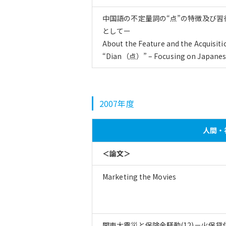
中国語の不定量詞の“点”の特徴及び
としてー
About the Feature and the Acquisit
“Dian（点）” – Focusing on Japanese
2007年度
人間・社
＜論文＞
Marketing the Movies
関東大震災と保険金騒動(12)－火保