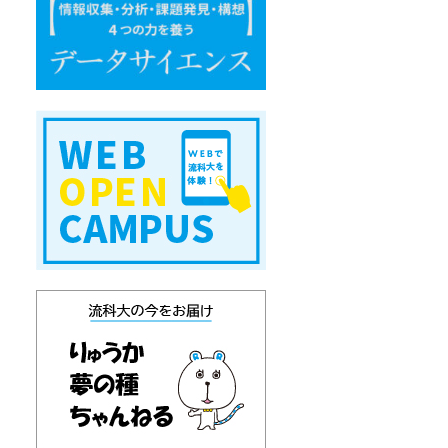
エ
ン
ス
W
E
B
オ
ー
プ
ン
キ
ャ
ン
パ
ス
り
ゅ
う
か
通
信