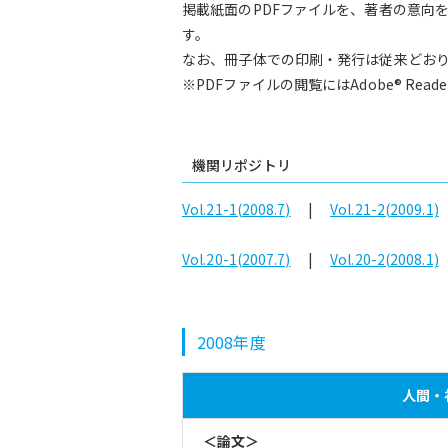
掲載紙面のPDFファイルを、著者の意向
す。
なお、冊子体での印刷・発行は従来どお
※PDFファイルの閲覧にはAdobe® Rea
機関リポジトリ
Vol.21-1(2008.7)
|
Vol.21-2(2009.1)
Vol.20-1(2007.7)
|
Vol.20-2(2008.1)
2008年度
人間・社
＜論文＞