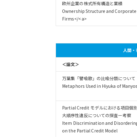
欧州企業の株式所有構造と業績
Ownership Structure and Corporate
Firms</< a>
人間・社
＜論文＞
万葉集「譬喩歌」の比喩分類について
Metaphors Used in Hiyuka of Manyo
Partial Credit モデルにおける
大順序性違反についての探査ー考察
Item Discrimination and Disorderin
on the Partial Credit Model