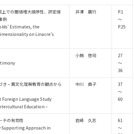
ment 適用上での閾値増大順序性、評定値
井澤 廣行
P.1
事例
～
lds’ Estimates, the
P.25
imensionality on Linacre’s
小無 啓司
27
stimony
～
36
き – 異文化理解教育の観点から
中川 典子
37
～
rt Foreign Language Study
60
tercultural Education –
ーチの有効性
岩崎 久志
61
ry Supporting Approach in
～