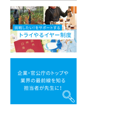
挑
戦
し
た
い！
を
サ
ポ
ー
ト
す
る
ト
企
ラ
業・
イ
官
や
公
る
庁
イ
の
ヤ
ト
ー
ッ
制
プ
度
や
業
界
の
最
前
線
を
知