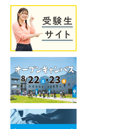
独
受
自
験
の
生
教
サ
育
イ
プ
ト
ロ
グ
ラ
ム
オ
ー
プ
ン
キ
ャ
ン
パ
ス
デ
ー
タ
サ
イ