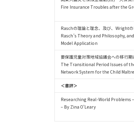
Fire Insurance Troubles after the G
Raschの理論と理念、及び、Wrightの
Rasch’s Theory and Philosophy, and
Model Application
要保護児童対策地域協議会への移行期
The Transitional Period Issues of 
Network System for the Child Malt
＜書評＞
Researching Real-World Problems – 
– By Zina O’Leary