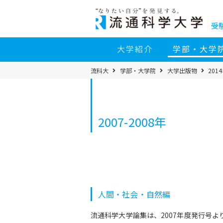
コ
ン
テ
ン
受
ツ
へ
移
大学紹介
学部・大学
動
パ
流科大
学部・大学院
大学出版物
201
ン
く
ず
メ
ニ
ュ
ー
2007-2008年
人間・社会・自然編
流通科学大学論集は、2007年度発行号