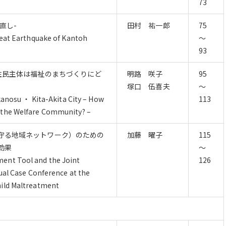
73
直し-
田村 祐一郎
75
reat Earthquake of Kantoh
～
93
住民主体は福祉のまちづくりにど
明路 咲子
95
塚口 伍喜夫
～
akanosu ・ Kita-Akita City – How
113
 the Welfare Community? –
守る地域ネットワーク）のための
加藤 曜子
115
効果
～
ent Tool and the Joint
126
dual Case Conference at the
hild Maltreatment