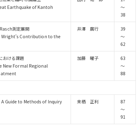
reat Earthquake of Kantoh
～
38
Rasch測定展開
井澤 廣行
39
 Wright’s Contribution to the
～
62
における課題
加藤 曜子
63
the New Formal Regional
～
reatment
88
A Guide to Methods of Inquiry
来栖 正利
87
～
91