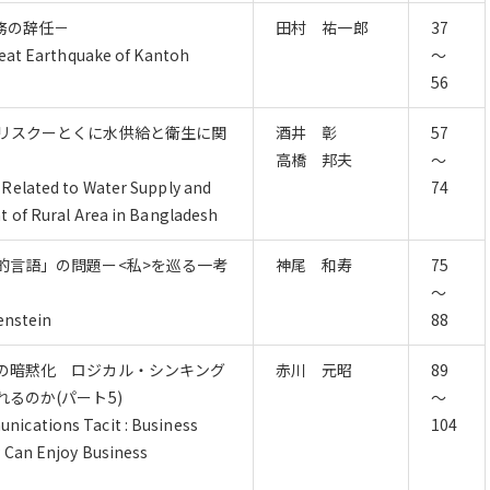
務の辞任－
田村 祐一郎
37
reat Earthquake of Kantoh
～
56
リスクーとくに水供給と衛生に関
酒井 彰
57
高橋 邦夫
～
Related to Water Supply and
74
t of Rural Area in Bangladesh
的言語」の問題ー<私>を巡る一考
神尾 和寿
75
～
enstein
88
の暗黙化 ロジカル・シンキング
赤川 元昭
89
るのか(パート5)
～
ications Tacit : Business
104
 Can Enjoy Business