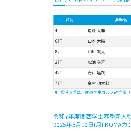
順位
選手名
49T
進藤 太雅
67T
山本 大稀
82
中川 颯太
27T
松浦 咲芳
42T
青戸 達哉
77T
金村 功太郎
松浦選手は、関西学生ゴルフ選手権（
令和7年度関西学生春季新人
2025年5月19日(月) KOMA