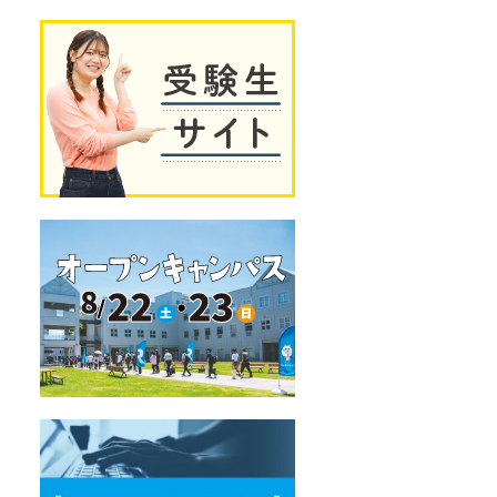
独
受
自
験
の
生
教
サ
育
イ
プ
ト
ロ
グ
ラ
ム
オ
ー
プ
ン
キ
ャ
ン
パ
ス
デ
ー
タ
サ
イ