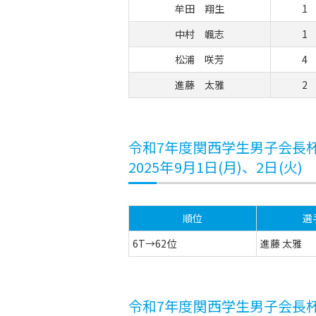
牟田 翔生
1
中村 颯志
1
松浦 咲芳
4
進藤 太雅
2
令和7年度関西学生男子会長
2025年9月1日(月)、2日
順位
選
6T→62位
進藤 太雅
令和7年度関西学生男子会長