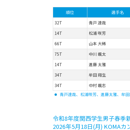
順位
選手名
32T
青戸 達哉
14T
松浦 咲芳
66T
山本 大稀
75T
中川 颯太
14T
進藤 太雅
34T
牟田 翔生
34T
中村 颯志
青戸達哉、松浦咲芳、進藤太雅、牟田
令和8年度関西学生男子春季
2026年5月18日(月) KOMA