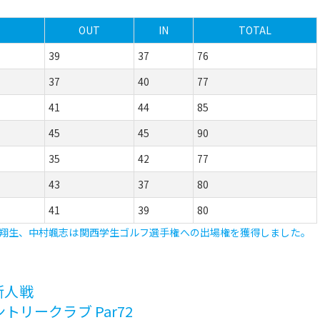
OUT
IN
TOTAL
39
37
76
37
40
77
41
44
85
45
45
90
35
42
77
43
37
80
41
39
80
翔生、中村颯志は関西学生ゴルフ選手権への出場権を獲得しました。
新人戦
カントリークラブ Par72