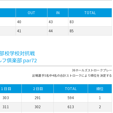
OUT
IN
TOTAL
40
43
83
41
44
85
2部校学校対抗戦
フ倶楽部 par72
36ホールズストロークプレー
出場選手5名中4名の合計ストロークにより順位を決定する
１日目
２日目
TOTAL
順位
303
291
594
1
311
302
613
2