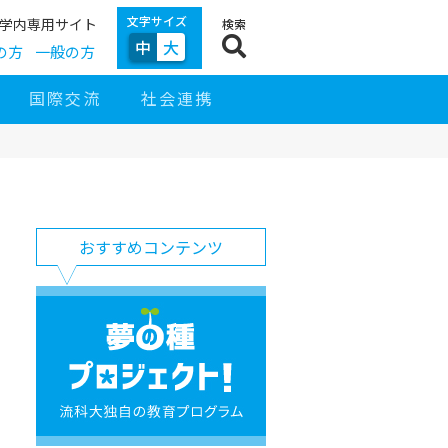
文字サイズ
学内専用サイト
検索
中
大
の方
一般の方
国際交流
社会連携
サ
イ
サ
お
ド
おすすめコンテンツ
イ
す
ナ
ト
す
ビ
ナ
め
ゲ
ビ
コ
夢
ー
ン
の
シ
テ
種
ョ
ン
プ
ン
ツ
ロ
ジ
ェ
ク
ト！
流
科
大