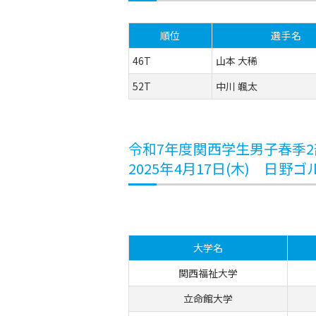
順位
選手名
46T
山本 大稀
52T
中川 颯太
令和7年度関西学生男子春季
2025年4月17日(木) 日野ゴル
大学名
関西福祉大学
立命館大学