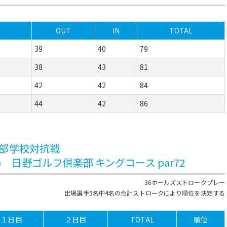
OUT
IN
TOTAL
39
40
79
38
43
81
42
42
84
44
42
86
2部学校対抗戦
(水) 日野ゴルフ倶楽部 キングコース par72
36ホールズストロークプレー
出場選手5名中4名の合計ストロークにより順位を決定する
１日目
２日目
TOTAL
順位