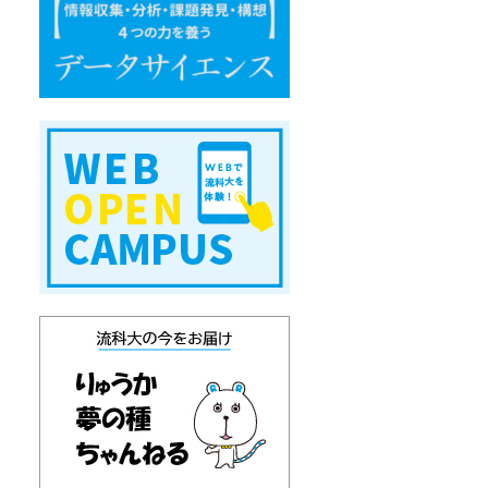
エ
ン
ス
W
E
B
オ
ー
プ
ン
キ
ャ
ン
パ
ス
り
ゅ
う
か
通
信