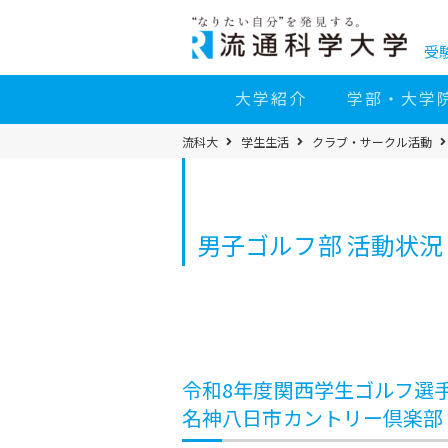
コ
ン
テ
ン
受
ツ
へ
移
大学紹介
学部・大学
動
パ
流科大
学生生活
クラブ・サークル活動
ン
く
ず
メ
ニ
ュ
ー
男子ゴルフ部 活動状況
令和8年度関西学生ゴルフ選手権予
名神八日市カントリー倶楽部