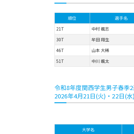
順位
選手名
21T
中村 颯志
30T
牟田 翔生
46T
山本 大稀
51T
中川 颯太
令和8年度関西学生男子春季
2026年4月21日(火)・22日
大学名