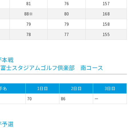
81
76
157
88※
80
168
79
79
158
78
77
155
杯本戦
(火) 富士スタジアムゴルフ倶楽部 南コース
手名
1日目
2日目
3日目
70
86
ー
杯予選