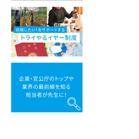
挑
戦
し
た
い！
を
サ
ポ
ー
ト
す
る
ト
企
ラ
業・
イ
官
や
公
る
庁
イ
の
ヤ
ト
ー
ッ
制
プ
度
や
業
界
の
最
前
線
を
知