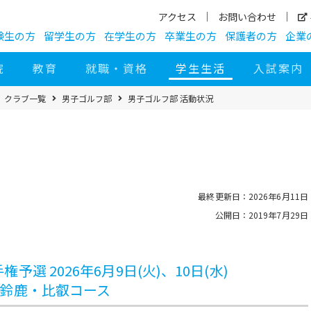
アクセス
お問い合わせ
験生の方
留学生の方
在学生の方
卒業生の方
保護者の方
企業
院
教育
就職・資格
学生生活
入試案内
クラブ一覧
男子ゴルフ部
男子ゴルフ部 活動状況
最終更新日：2026年6月11日
公開日：2019年7月29日
選 2026年6月9日(火)、10日(水)
 鈴鹿・比叡コース