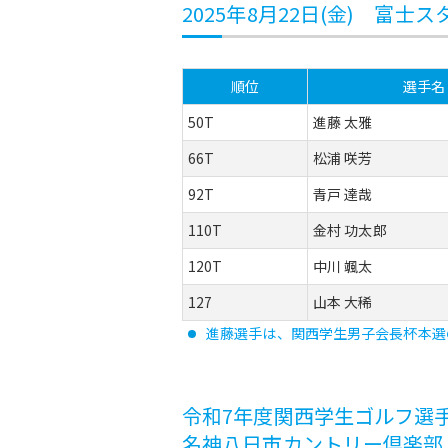
2025年8月22日(金) 富
順位
選手名
50T
進藤 太雅
66T
松浦 咲芳
92T
青戸 達哉
110T
金村 功太郎
120T
中川 颯太
127
山本 大稀
進藤選手は、関西学生男子会長杯本選
令和7年度関西学生ゴルフ選手権予
名神八日市カントリー倶楽部 鈴鹿・