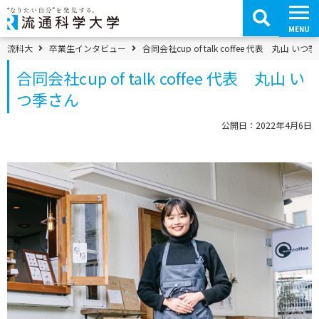
コ
ン
テ
MENU
ン
ツ
パンくずメニュー
流科大
卒業生インタビュー
合同会社cup of talk coffee 代表 丸山 いつ
へ
移
合同会社cup of talk coffee 代表 丸山 い
動
つ季さん
公開日：2022年4月6日