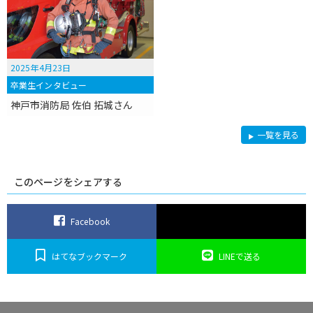
2025年4月23日
卒業生インタビュー
神戸市消防局 佐伯 拓城さん
卒
一覧を見る
業
生
イ
ン
タ
このページをシェアする
ビ
ュ
ー
Facebook
はてなブックマーク
LINEで送る