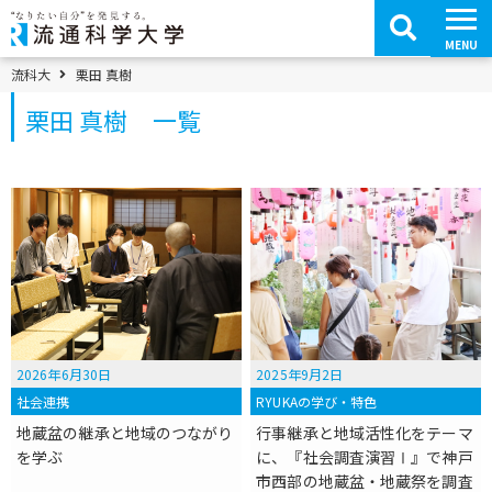
コ
ン
テ
MENU
ン
ツ
パンくずメニュー
流科大
栗田 真樹
へ
移
栗田 真樹 一覧
動
2026年6月30日
2025年9月2日
社会連携
RYUKAの学び・特色
地蔵盆の継承と地域のつながり
行事継承と地域活性化をテーマ
を学ぶ
に、『社会調査演習Ⅰ』で神戸
市西部の地蔵盆・地蔵祭を調査