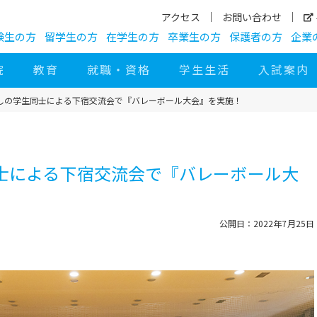
アクセス
お問い合わせ
験生の方
留学生の方
在学生の方
卒業生の方
保護者の方
企業
院
教育
就職・資格
学生生活
入試案内
しの学生同士による下宿交流会で『バレーボール大会』を実施！
士による下宿交流会で『バレーボール大
公開日：2022年7月25日