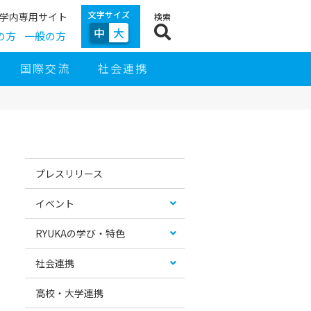
文字サイズ
学内専用サイト
検索
中
大
の方
一般の方
国際交流
社会連携
サ
イ
お
カ
ド
す
テ
プレスリリース
ナ
す
ゴ
ビ
め
リ
ゲ
コ
ー
イベント
ー
ン
リ
シ
テ
ス
ョ
ン
ト
RYUKAの学び・特色
ン
ツ
社会連携
高校・大学連携