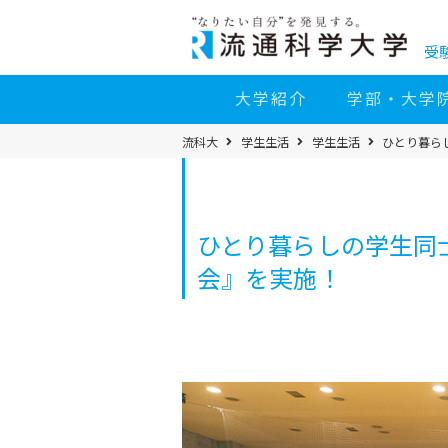
コ
ン
テ
ン
受
ツ
へ
移
大学紹介
学部・大学
動
パ
流科大
学生生活
学生生活
ひとり暮ら
ン
く
ず
メ
ニ
ュ
ー
ひとり暮らしの学生同
会』を実施！