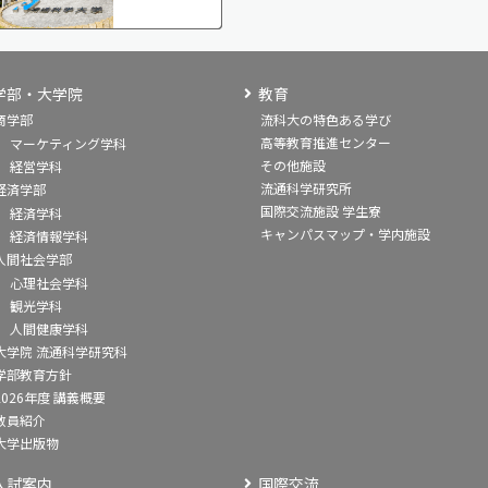
学部・大学院
教育
商学部
流科大の特色ある学び
高等教育推進センター
マーケティング学科
その他施設
経営学科
流通科学研究所
経済学部
国際交流施設 学生寮
経済学科
キャンパスマップ・学内施設
経済情報学科
人間社会学部
心理社会学科
観光学科
人間健康学科
大学院 流通科学研究科
学部教育方針
2026年度 講義概要
教員紹介
大学出版物
入試案内
国際交流