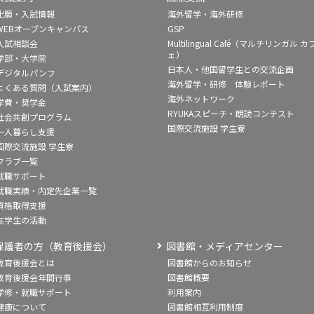
出願・入試情報
海外留学・海外研修
WEBオープンキャンパス
GSP
入試相談会
Multilingual Café（マルチリンガル カ
ェ）
学部・大学院
日本人・他国留学生との交流企画
デジタルパンフ
海外留学・研修 体験レポート
よくある質問（入試案内）
海外ネットワーク
学費・奨学金
RYUKAスピーチ・朗読コンテスト
社会共創プログラム
国際交流施設 学生寮
一人暮らし支援
国際交流施設 学生寮
クラブ一覧
就職サポート
就職実績・内定先企業一覧
資格取得支援
在学生の活動
保護者の方（教育後援会）
図書館・メディアセンター
教育後援会とは
図書館からのお知らせ
教育後援会年間行事
図書館概要
学修・就職サポート
利用案内
健康について
図書館相互利用制度