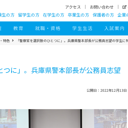
アクセス
お問い合わせ
験生の方
留学生の方
在学生の方
卒業生の方
保護者の方
企業
院
教育
就職・資格
学生生活
入試案内
び・特色
「警察官を選択肢のひとつに」。兵庫県警本部長が公務員志望の学生に
とつに」。兵庫県警本部長が公務員志望
公開日：2022年12月13日