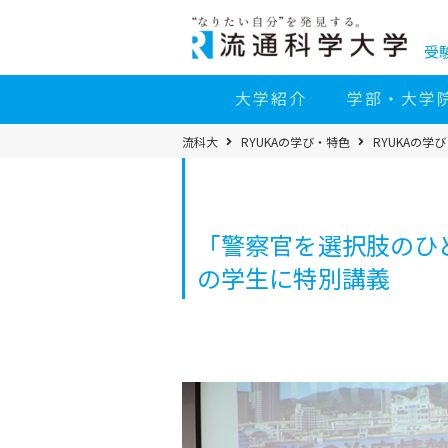
コ
ン
テ
ン
受
ツ
へ
移
大学紹介
学部・大学
動
パ
流科大
RYUKAの学び・特色
RYUKAの学
ン
く
ず
メ
ニ
ュ
ー
「警察官を選択肢のひ
の学生に特別講義