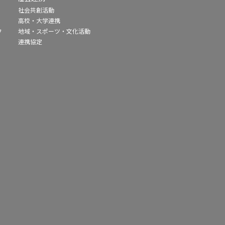
社会共創活動
高校・大学連携
フ
地域・スポーツ・文化活動
連携協定