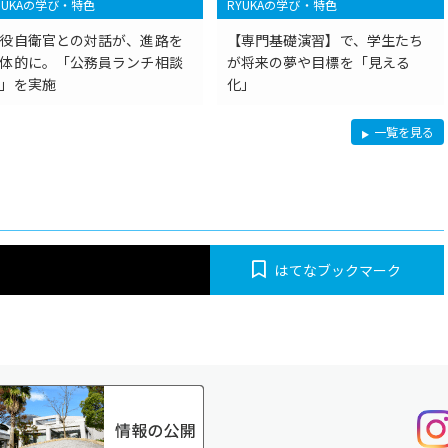
YUKAの学び・特色
RYUKAの学び・特色
役自衛官との対話が、進路を
【専門基礎演習】で、学生たち
体的に。「公務員ランチ相談
が将来の夢や目標を「見える
」を実施
化」
R
一覧を見る
Y
U
K
A
の
学
び・
特
色
はてなブックマーク