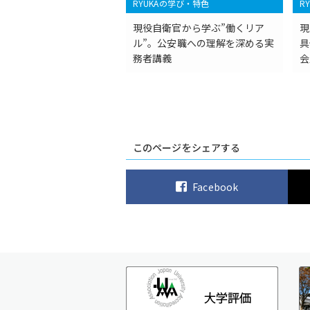
RYUKAの学び・特色
R
現役自衛官から学ぶ”働くリア
現
ル”。公安職への理解を深める実
具
務者講義
会
このページをシェアする
Facebook