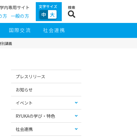
文字サイズ
学内専用サイト
検索
中
大
の方
一般の方
国際交流
社会連携
特別講義
サ
イ
お
カ
ド
す
テ
プレスリリース
ナ
す
ゴ
ビ
め
リ
ゲ
コ
ー
お知らせ
ー
ン
リ
シ
テ
ス
ョ
ン
ト
イベント
ン
ツ
RYUKAの学び・特色
社会連携