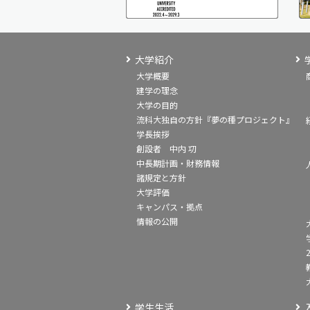
大学紹介
大学概要
建学の理念
大学の目的
流科大独自の方針『夢の種プロジェクト』
学長挨拶
創設者 中内 㓛
中長期計画・財務情報
諸規定と方針
大学評価
キャンパス・拠点
情報の公開
学生生活