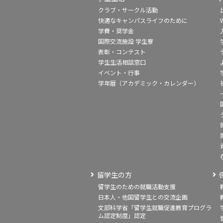
クラブ・サークル活動
快適なキャンパスライフのために
学費・奨学金
国際交流施設 学生寮
表彰・コンテスト
学生生活相談窓口
イベント・行事
学年暦（アカデミック・カレンダー）
留学生の方
留学生のための就職活動支援
日本人・他国留学生との交流企画
文部科学省「留学生就職促進教育プログラ
ム認定制度」認定