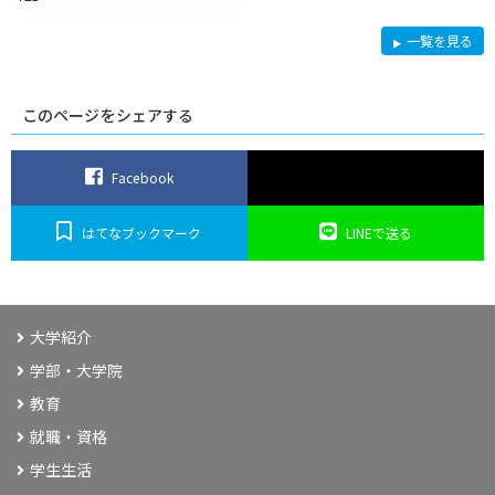
R
一覧を見る
Y
U
K
A
の
このページをシェアする
学
び・
特
色
Facebook
はてなブックマーク
LINEで送る
大学紹介
学部・大学院
教育
就職・資格
学生生活