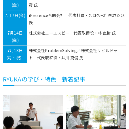
(金)
彦 氏
7月 7日(金)
iPresence合同会社 代表社員・ｸﾘｽﾄﾌｧｰｽﾞ ｸﾘｽﾌﾗﾝｼｽ
氏
7月14日
株式会社エーエスビー 代表取締役・林 直樹 氏
(金)
7月18日
株式会社ProblemSolving／株式会社リビルドッ
(月・祝）
ト 代表取締役・井川 克俊 氏
RYUKAの学び・特色 新着記事