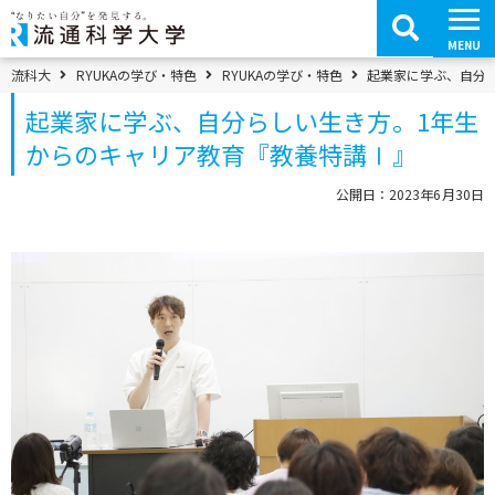
コ
ン
テ
MENU
ン
ツ
パンくずメニュー
流科大
RYUKAの学び・特色
RYUKAの学び・特色
起業家に学ぶ、自分
へ
移
起業家に学ぶ、自分らしい生き方。1年生
動
からのキャリア教育『教養特講Ⅰ』
公開日：2023年6月30日