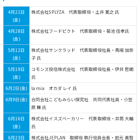
4月21日
株式会社SPLYZA 代表取締役・土井 寛之 氏
(金)
4月28日
株式会社フードピクト 代表取締役・菊池 信孝氏
(金)
5月12日
株式会社サンクラッド 代表取締役社長・馬場 加奈
(金)
子 氏
5月19日
コモンズ投信株式会社 代表取締役社長・伊井 哲朗
(金)
氏
6月2日(金)
la mia オカダ レイ 氏
6月9日(金)
合同会社こどもみらい探究社 共同代表社員・小笠
原 舞 氏
6月16日
株式会社イスズベーカリー 代表取締役・井筒 大輔
(金)
氏
6月23日
株式会社JEPLAN 取締役 執行役員会長・岩元 美智