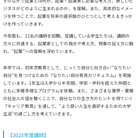
そのなかで起業とは何か、起業・起業家に必要な考え方、新しいビ
ジネスがどのように生まれるのか、を理解。また、具体的なイメー
ジを持つことで、起業を将来の選択肢のひとつとして考えるきっか
けを作っていきます。
今年度も、11名の講師を招聘。受講している学生たちは、講師の
方々に共通する、起業家としての視点や考え方、物事の捉え方に触
れ、“起業”への理解を深めています。
本学では、初年次教育として、じっくり自分と向き合い“なりたい
自分”を見つけるための『なりたい自分発見カリキュラム』を実施
しています。1年生は入学から半年間、学部・学科を超えた仲間と
ともに多種多様なプログラムを体験。また、さまざまな業界・業種
の社会人の話を聴くことで、自分なりの生き方のヒントを得ていく
『キャリア教育』を通して、“より良い人生を選択するための大学
生活”の過ごし方を考えていきます。
【2023年度講師】