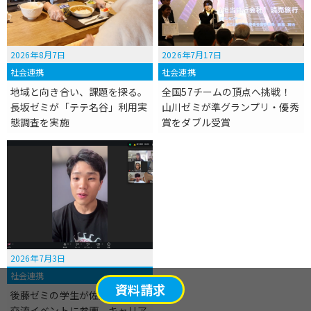
2026年8月7日
2026年7月17日
社会連携
社会連携
地域と向き合い、課題を探る。
全国57チームの頂点へ挑戦！
長坂ゼミが「テテ名谷」利用実
山川ゼミが準グランプリ・優秀
態調査を実施
賞をダブル受賞
2026年7月3日
社会連携
資料請求
後藤ゼミの学生が佐用町で地域
交流イベントに参画。キャリア