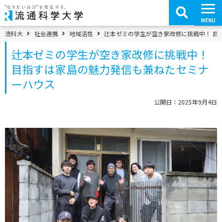
コ
ン
テ
MENU
ン
ツ
パンくずメニュー
流科大
社会連携
地域活性
辻本ゼミの学生が空き家改修に挑戦中！ 目
へ
移
辻本ゼミの学生が空き家改修に挑戦中！
動
目指すは家島の魅力発信も兼ねたセミナ
ーハウス
公開日：2025年9月4日