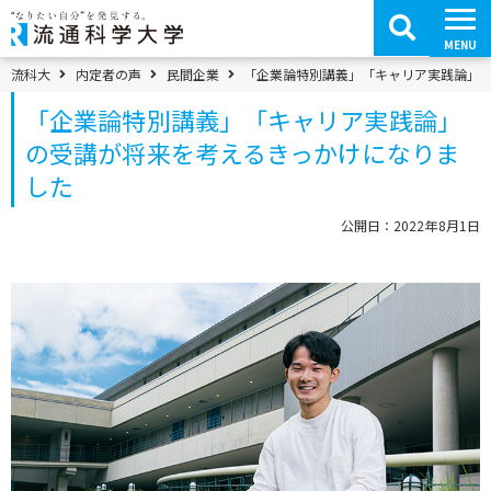
コ
ン
テ
MENU
ン
ツ
パンくずメニュー
流科大
内定者の声
民間企業
「企業論特別講義」「キャリア実践論」
へ
移
「企業論特別講義」「キャリア実践論」
動
の受講が将来を考えるきっかけになりま
した
公開日：2022年8月1日