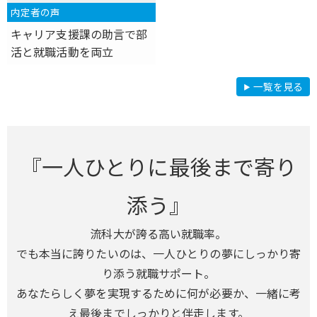
内定者の声
キャリア支援課の助言で部
活と就職活動を両立
内
一覧を見る
定
者
の
声
『一人ひとりに最後まで寄り
添う』
流科大が誇る高い就職率。
でも本当に誇りたいのは、一人ひとりの夢にしっかり寄
り添う就職サポート。
あなたらしく夢を実現するために何が必要か、一緒に考
え最後までしっかりと伴走します。