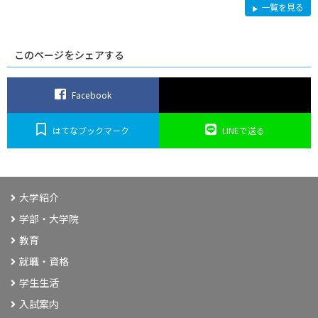
図
一覧を見る
書
館・
メ
デ
ィ
このページをシェアする
ア
セ
ン
タ
ー
Facebook
はてなブックマーク
LINEで送る
大学紹介
学部・大学院
教育
就職・資格
学生生活
入試案内