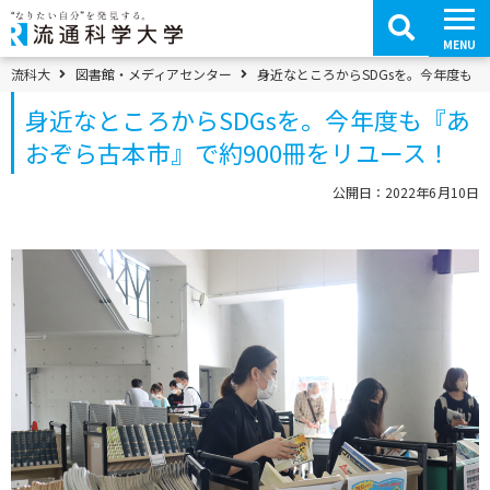
コ
ン
テ
MENU
ン
ツ
パンくずメニュー
流科大
図書館・メディアセンター
身近なところからSDGsを。今年度も『
へ
移
身近なところからSDGsを。今年度も『あ
動
おぞら古本市』で約900冊をリユース！
公開日：2022年6月10日