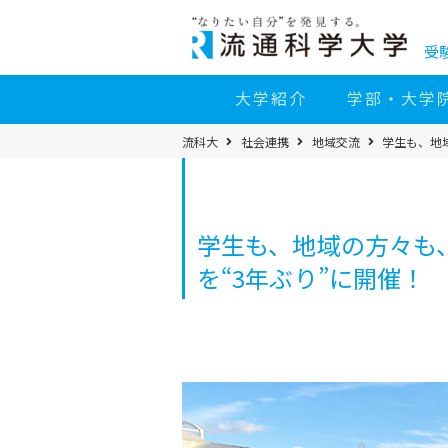
コ
ン
テ
ン
受
ツ
へ
移
大学紹介
学部・大学
動
パ
流科大
社会連携
地域交流
学生も、地
ン
く
ず
メ
ニ
ュ
ー
学生も、地域の方々も
を“3年ぶり”に開催！