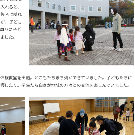
え入れると、
の後ろに隠れ
ちが、子ども
に周りに子ど
いました。
の体験教室を実施。どこもたちまち列ができていました。子どもたちに
誘導したり。学生たち自身が地域の方々との交流を楽しんでいました。