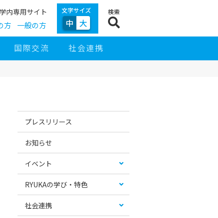
文字サイズ
学内専用サイト
検索
中
大
の方
一般の方
国際交流
社会連携
サ
イ
お
カ
ド
す
テ
プレスリリース
ナ
す
ゴ
ビ
め
リ
ゲ
コ
ー
お知らせ
ー
ン
リ
シ
テ
ス
ョ
ン
ト
イベント
ン
ツ
RYUKAの学び・特色
社会連携