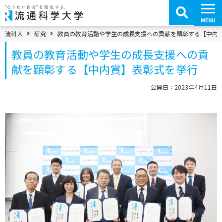
コ
ン
テ
MENU
ン
ツ
パンくずメニュー
流科大
研究
教員の教育活動や学生の成長支援への貢献を顕彰する【中内
へ
移
教員の教育活動や学生の成長支援への貢
動
献を顕彰する【中内賞】表彰式を挙行
公開日：2023年4月11日