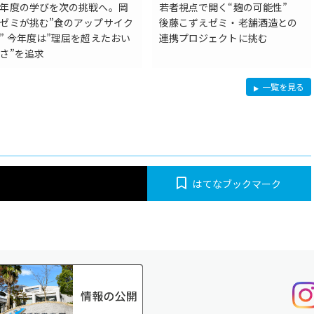
年度の学びを次の挑戦へ。岡
若者視点で開く“麹の可能性”
ゼミが挑む”食のアップサイク
後藤こずえゼミ・老舗酒造との
” 今年度は”理屈を超えたおい
連携プロジェクトに挑む
さ”を追求
社
一覧を見る
会
連
携
はてなブックマーク