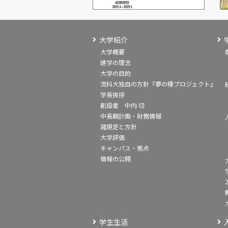
大学紹介
大学概要
建学の理念
大学の目的
流科大独自の方針『夢の種プロジェクト』
学長挨拶
創設者 中内 㓛
中長期計画・財務情報
諸規定と方針
大学評価
キャンパス・拠点
情報の公開
学生生活