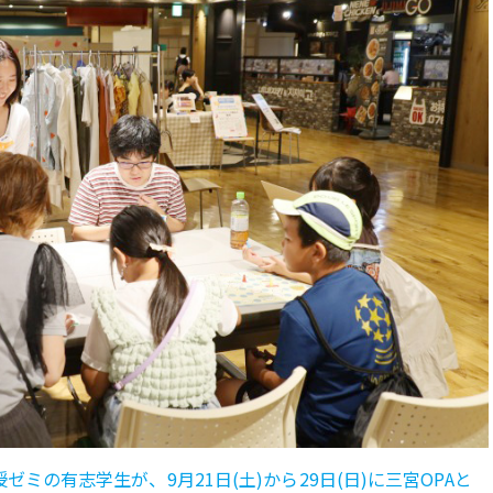
ミの有志学生が、9月21日(土)から29日(日)に三宮OPAと