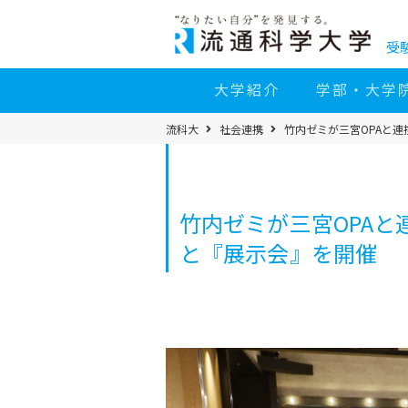
コ
ン
テ
ン
受
ツ
へ
移
大学紹介
学部・大学
動
パ
流科大
社会連携
竹内ゼミが三宮OPAと連
ン
く
ず
メ
ニ
ュ
ー
竹内ゼミが三宮OPAと
と『展示会』を開催