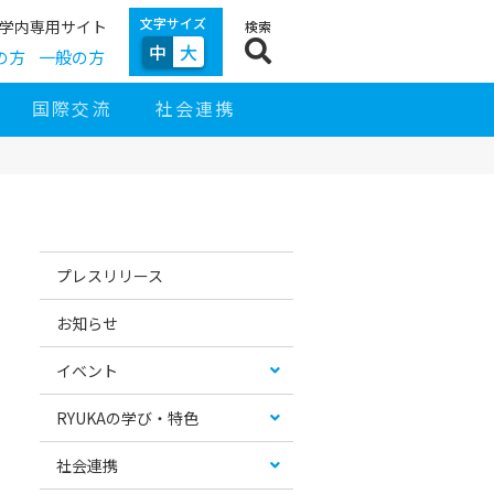
文字サイズ
学内専用サイト
検索
中
大
の方
一般の方
国際交流
社会連携
サ
イ
お
カ
ド
す
テ
プレスリリース
ナ
す
ゴ
ビ
め
リ
ゲ
コ
ー
お知らせ
ー
ン
リ
シ
テ
ス
ョ
ン
ト
イベント
ン
ツ
RYUKAの学び・特色
社会連携