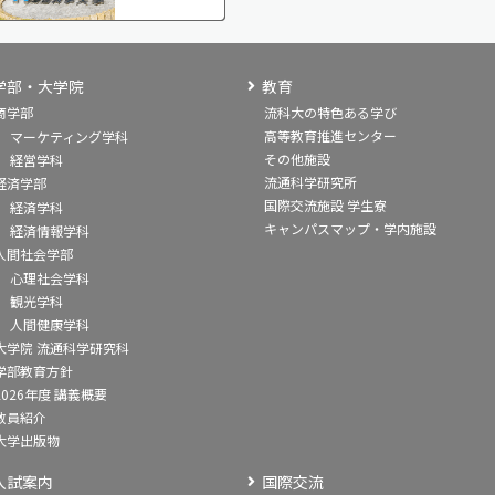
学部・大学院
教育
商学部
流科大の特色ある学び
高等教育推進センター
マーケティング学科
その他施設
経営学科
流通科学研究所
経済学部
国際交流施設 学生寮
経済学科
キャンパスマップ・学内施設
経済情報学科
人間社会学部
心理社会学科
観光学科
人間健康学科
大学院 流通科学研究科
学部教育方針
2026年度 講義概要
教員紹介
大学出版物
入試案内
国際交流