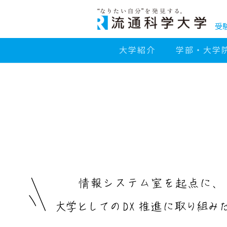
コ
ン
テ
ン
受
ツ
へ
移
大学紹介
学部・大学
動