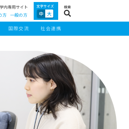
文字サイズ
学内専用サイト
検索
中
大
の方
一般の方
国際交流
社会連携