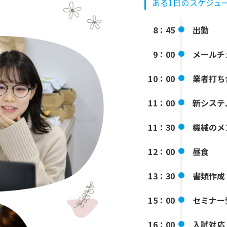
ある1日のスケジュ
8：45
出勤
9：00
メールチ
10：00
業者打ち
11：00
新システ
11：30
機械のメ
12：00
昼食
13：30
書類作成
15：00
セミナー
16：00
入試対応