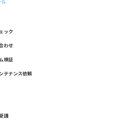
ール
ェック
合わせ
ム検証
ンテナンス依頼
受講