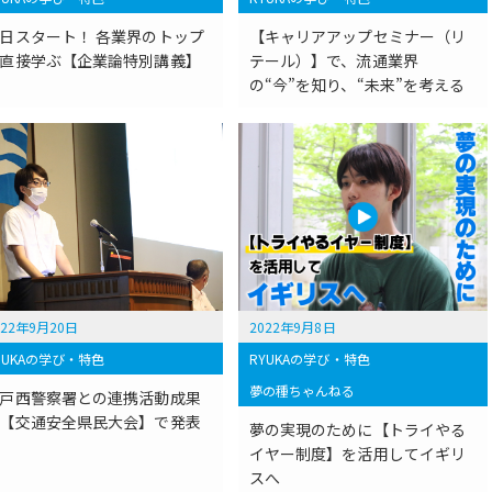
日スタート！ 各業界のトップ
【キャリアアップセミナー（リ
直接学ぶ【企業論特別講義】
テール）】で、流通業界
の“今”を知り、“未来”を考える
022年9月20日
2022年9月8日
YUKAの学び・特色
RYUKAの学び・特色
夢の種ちゃんねる
戸西警察署との連携活動成果
【交通安全県民大会】で発表
夢の実現のために【トライやる
イヤー制度】を活用してイギリ
スへ