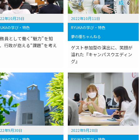
022年10月25日
2022年10月11日
YUKAの学び・特色
RYUKAの学び・特色
夢の種ちゃんねる
務員として働く“魅力”を知
、行政が抱える“課題”を考え
ゲスト参加型の演出に、笑顔が
溢れた『キャンパスウエディン
グ』
022年9月30日
2022年9月28日
YUKAの学び・特色
RYUKAの学び・特色