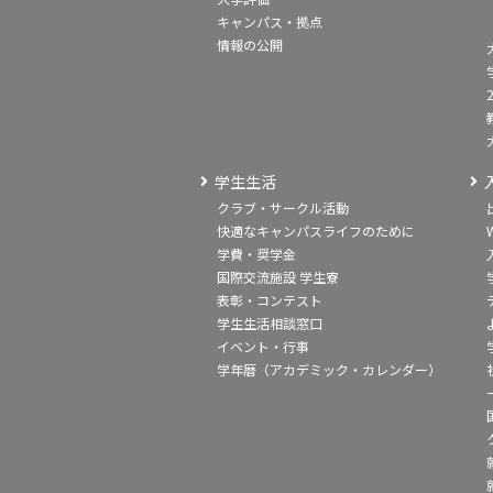
キャンパス・拠点
情報の公開
学生生活
クラブ・サークル活動
快適なキャンパスライフのために
学費・奨学金
国際交流施設 学生寮
表彰・コンテスト
学生生活相談窓口
イベント・行事
学年暦（アカデミック・カレンダー）