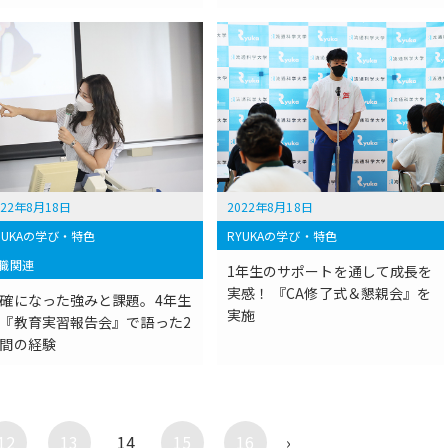
022年8月18日
2022年8月18日
YUKAの学び・特色
RYUKAの学び・特色
職関連
1年生のサポートを通して成長を
実感！ 『CA修了式＆懇親会』を
確になった強みと課題。4年生
実施
『教育実習報告会』で語った2
間の経験
12
13
14
15
16
›