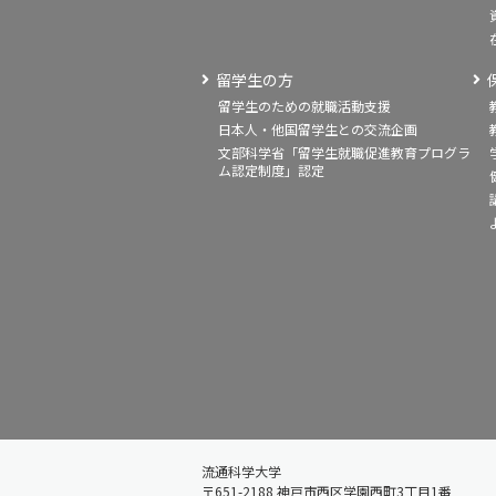
留学生の方
留学生のための就職活動支援
日本人・他国留学生との交流企画
文部科学省「留学生就職促進教育プログラ
ム認定制度」認定
流通科学大学
〒651-2188 神戸市西区学園西町3丁目1番