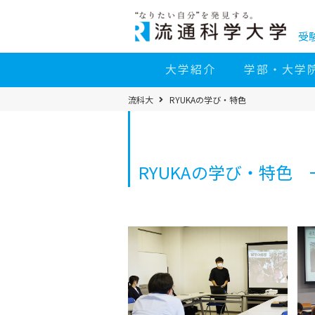
コ
ン
テ
ン
受
ツ
へ
移
大学紹介
学部・大学
動
パ
流科大
RYUKAの学び・特色
ン
く
ず
メ
ニ
ュ
ー
RYUKAの学び・特色 