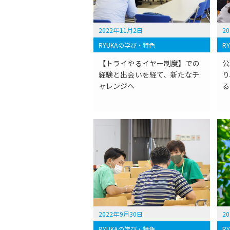
2022年11月2日
2
RYUKAの学び・特色
R
【トライやるイヤー制度】での
公
経験と出会いを経て、新たなチ
り
ャレンジへ
る
2022年9月30日
2
RYUKAの学び・特色
R