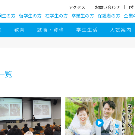
アクセス
お問い合わせ
験生の方
留学生の方
在学生の方
卒業生の方
保護者の方
企業
院
教育
就職・資格
学生生活
入試案内
一覧