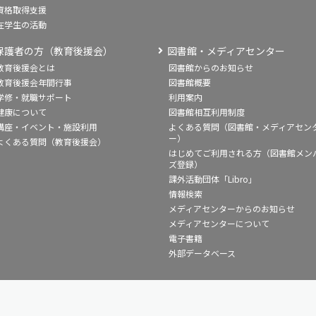
資格取得支援
在学生の活動
保護者の方（教育後援会）
図書館・メディアセンター
教育後援会とは
図書館からのお知らせ
教育後援会年間行事
図書館概要
学修・就職サポート
利用案内
健康について
図書館相互利用制度
講座・イベント・施設利用
よくある質問（図書館・メディアセン
ー）
よくある質問（教育後援会）
はじめてご利用される方（図書館メン
ズ登録）
課外活動団体「Libro」
情報検索
メディアセンターからのお知らせ
メディアセンターについて
電子書籍
外部データベース