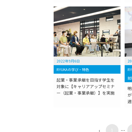
2022年9月6日
2
RYUKAの学び・特色
R
就
起業・事業承継を目指す学生を
対象に【キャリアアップセミナ
明
ー（起業・事業承継）】を実施
が
週
‹
1
…