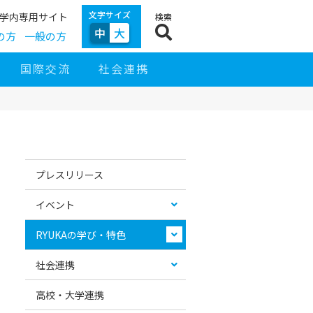
文字サイズ
学内専用サイト
検索
中
大
の方
一般の方
国際交流
社会連携
サ
イ
お
カ
ド
す
テ
プレスリリース
ナ
す
ゴ
ビ
め
リ
ゲ
コ
ー
イベント
ー
ン
リ
シ
テ
ス
ョ
ン
ト
RYUKAの学び・特色
ン
ツ
社会連携
高校・大学連携