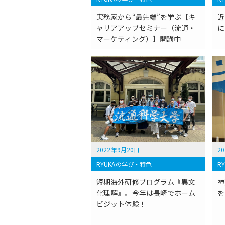
実務家から“最先端”を学ぶ【キ
近
ャリアアップセミナー（流通・
に
マーケティング）】開講中
2022年9月20日
2
RYUKAの学び・特色
R
短期海外研修プログラム『異文
神
化理解』。今年は長崎でホーム
を
ビジット体験！