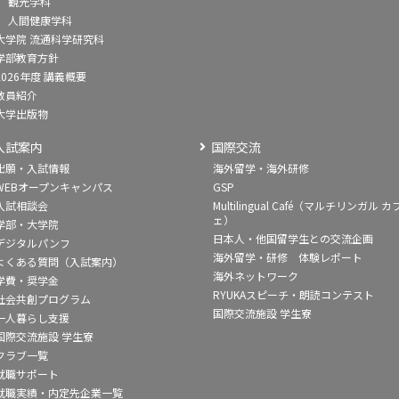
観光学科
人間健康学科
大学院 流通科学研究科
学部教育方針
2026年度 講義概要
教員紹介
大学出版物
入試案内
国際交流
出願・入試情報
海外留学・海外研修
WEBオープンキャンパス
GSP
入試相談会
Multilingual Café（マルチリンガル カ
ェ）
学部・大学院
日本人・他国留学生との交流企画
デジタルパンフ
海外留学・研修 体験レポート
よくある質問（入試案内）
海外ネットワーク
学費・奨学金
RYUKAスピーチ・朗読コンテスト
社会共創プログラム
国際交流施設 学生寮
一人暮らし支援
国際交流施設 学生寮
クラブ一覧
就職サポート
就職実績・内定先企業一覧