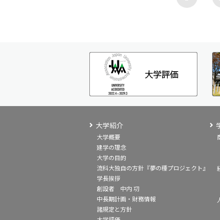
大学紹介
大学概要
建学の理念
大学の目的
流科大独自の方針『夢の種プロジェクト』
学長挨拶
創設者 中内 㓛
中長期計画・財務情報
諸規定と方針
大学評価